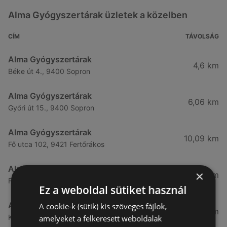
Alma Gyógyszertárak üzletek a közelben
CÍM
TÁVOLSÁG
Alma Gyógyszertárak
4,6 km
Béke út 4., 9400 Sopron
Alma Gyógyszertárak
6,06 km
Győri út 15., 9400 Sopron
Alma Gyógyszertárak
10,09 km
Fő utca 102, 9421 Fertőrákos
Alma Gyógyszertárak
×
10,27 km
Fő Utca 102., 9421 Sopron
Ez a weboldal sütiket használ
Alma Gyógyszertárak
A cookie-k (sütik) kis szöveges fájlok,
21,83 km
Kertekalja u. 1, 9437 Hegykő
amelyeket a felkeresett weboldalak