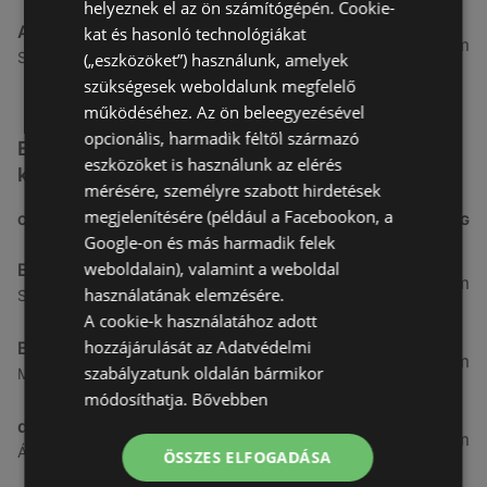
helyeznek el az ön számítógépén. Cookie-
Alma Gyógyszertárak
kat és hasonló technológiákat
27,8 km
Szabadság u. 31, 9431 Fertőd
(„eszközöket”) használunk, amelyek
szükségesek weboldalunk megfelelő
működéséhez. Az ön beleegyezésével
opcionális, harmadik féltől származó
Egyéb Kozmetikumok és Drogéria üzletek a
eszközöket is használunk az elérés
közelben
mérésére, személyre szabott hirdetések
megjelenítésére (például a Facebookon, a
CÍM
TÁVOLSÁG
Google-on és más harmadik felek
weboldalain), valamint a weboldal
Benu Gyógyszertárak
0,27 km
használatának elemzésére.
Soproni utca 18., 9423 Ágfalva
A cookie-k használatához adott
hozzájárulását az Adatvédelmi
Benu Gyógyszertárak
2,55 km
szabályzatunk oldalán bármikor
Malompatak U.10, 9400 Sopron
módosíthatja.
Bővebben
dm
3,26 km
Ágfalvi út 4, 9400, 9400 Sopron
ÖSSZES ELFOGADÁSA