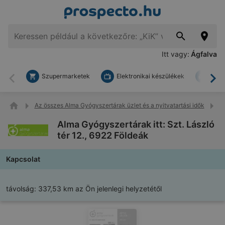
Itt vagy:
Ágfalva
Szupermarketek
Elektronikai készülékek
Bark
Vissza
To
Az összes Alma Gyógyszertárak üzlet és a nyitvatartási idők
Al
Alma Gyógyszertárak itt: Szt. László
tér 12., 6922 Földeák
Kapcsolat
távolság:
337,53 km az Ön jelenlegi helyzetétől