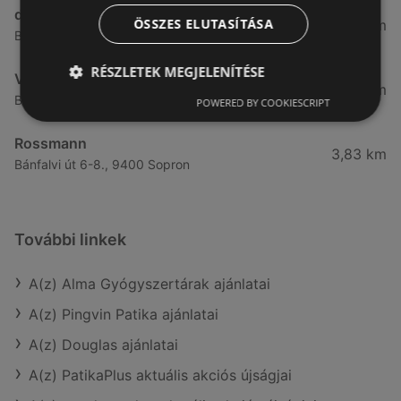
dm
ÖSSZES ELUTASÍTÁSA
3,28 km
Besenyő u. 23, 9400 Sopron
RÉSZLETEK MEGJELENÍTÉSE
Vianni
3,57 km
Bánfalvi út 14., 9400 Sopron
POWERED BY COOKIESCRIPT
Rossmann
3,83 km
Bánfalvi út 6-8., 9400 Sopron
További linkek
A(z) Alma Gyógyszertárak ajánlatai
A(z) Pingvin Patika ajánlatai
A(z) Douglas ajánlatai
A(z) PatikaPlus aktuális akciós újságjai