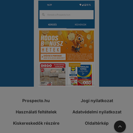
Prospecto.hu
Jogi nyilatkozat
Használati feltételek
Adatvédelmi nyilatkozat
Kiskereskedők részére
Oldaltérkép
A tete