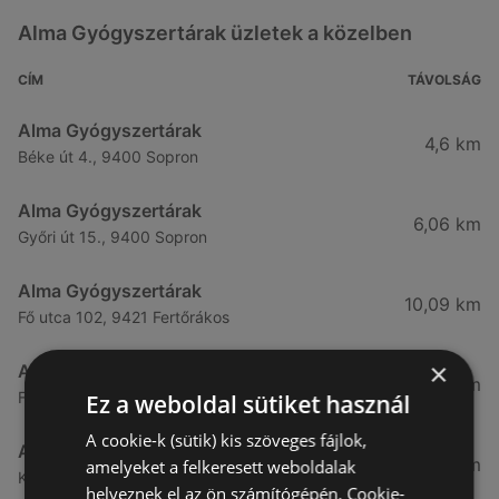
Alma Gyógyszertárak üzletek a közelben
CÍM
TÁVOLSÁG
Alma Gyógyszertárak
4,6 km
Béke út 4., 9400 Sopron
Alma Gyógyszertárak
6,06 km
Győri út 15., 9400 Sopron
Alma Gyógyszertárak
10,09 km
Fő utca 102, 9421 Fertőrákos
×
Alma Gyógyszertárak
10,27 km
Fő Utca 102., 9421 Sopron
Ez a weboldal sütiket használ
A cookie-k (sütik) kis szöveges fájlok,
Alma Gyógyszertárak
21,83 km
amelyeket a felkeresett weboldalak
Kertekalja u. 1, 9437 Hegykő
helyeznek el az ön számítógépén. Cookie-