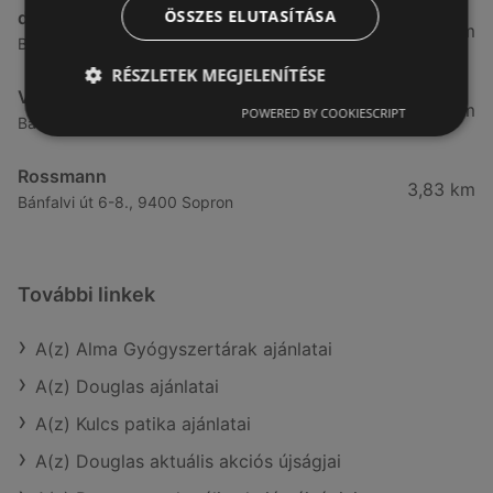
ÖSSZES ELUTASÍTÁSA
dm
3,28 km
Besenyő u. 23, 9400 Sopron
RÉSZLETEK MEGJELENÍTÉSE
Vianni
3,57 km
POWERED BY COOKIESCRIPT
Bánfalvi út 14., 9400 Sopron
Rossmann
3,83 km
Bánfalvi út 6-8., 9400 Sopron
További linkek
A(z) Alma Gyógyszertárak ajánlatai
A(z) Douglas ajánlatai
A(z) Kulcs patika ajánlatai
A(z) Douglas aktuális akciós újságjai