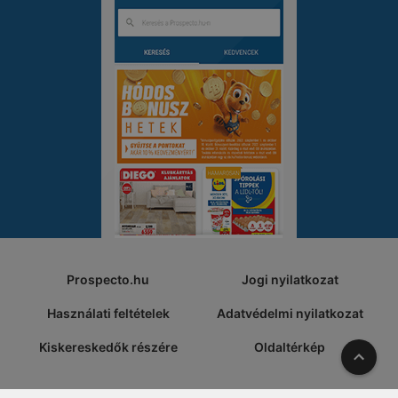
Prospecto.hu
Jogi nyilatkozat
Használati feltételek
Adatvédelmi nyilatkozat
Kiskereskedők részére
Oldaltérkép
A tete