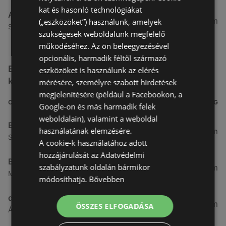
kat és hasonló technológiákat
Alma Gyógyszertárak
27,8 km
(„eszközöket”) használunk, amelyek
Szabadság u. 31, 9431 Fertőd
szükségesek weboldalunk megfelelő
működéséhez. Az ön beleegyezésével
opcionális, harmadik féltől származó
Egyéb Kozmetikumok és Drogéria üzletek a
eszközöket is használunk az elérés
közelben
mérésére, személyre szabott hirdetések
megjelenítésére (például a Facebookon, a
CÍM
TÁVOLSÁG
Google-on és más harmadik felek
weboldalain), valamint a weboldal
Benu Gyógyszertárak
használatának elemzésére.
0,27 km
Soproni utca 18., 9423 Ágfalva
A cookie-k használatához adott
hozzájárulását az Adatvédelmi
Benu Gyógyszertárak
szabályzatunk oldalán bármikor
2,55 km
Malompatak U.10, 9400 Sopron
módosíthatja.
Bővebben
dm
3,26 km
ÖSSZES ELFOGADÁSA
Ágfalvi út 4, 9400, 9400 Sopron