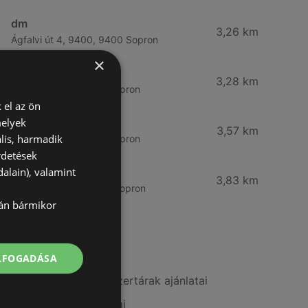
dm
3,26 km
Ágfalvi út 4, 9400, 9400 Sopron
×
dm
3,28 km
Besenyő u. 23, 9400 Sopron
 el az ön
melyek
Vianni
3,57 km
lis, harmadik
Bánfalvi út 14., 9400 Sopron
rdetések
alain), valamint
Rossmann
3,83 km
Bánfalvi út 6-8., 9400 Sopron
lán bármikor
További linkek
ELFOGADÁSA
A(z) Alma Gyógyszertárak ajánlatai
A(z) Vianni ajánlatai