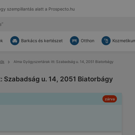
egy szempillantás alatt a
Prospecto.hu
ek
Barkács és kertészet
Otthon
Kozmetikum
dők
Alma Gyógyszertárak itt: Szabadság u. 14, 2051 Biatorbágy
: Szabadság u. 14, 2051 Biatorbágy
zárva