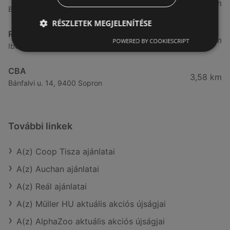
3,32 km
Besenyő u. 16., 9400 Sopron
RÉSZLETEK MEGJELENÍTÉSE
Reál
3,41 km
POWERED BY COOKIESCRIPT
Ibolya út 15., 9400 Sopron
CBA
3,58 km
Bánfalvi u. 14, 9400 Sopron
További linkek
A(z) Coop Tisza ajánlatai
A(z) Auchan ajánlatai
A(z) Reál ajánlatai
A(z) Müller HU aktuális akciós újságjai
A(z) AlphaZoo aktuális akciós újságjai