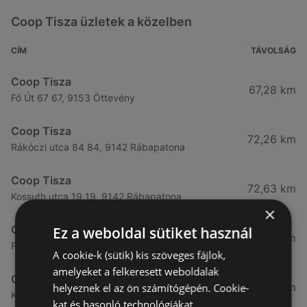
Coop Tisza üzletek a közelben
CÍM
TÁVOLSÁG
Coop Tisza
67,28 km
Fő Út 67 67, 9153 Öttevény
Coop Tisza
72,26 km
Rákóczi utca 84 84, 9142 Rábapatona
Coop Tisza
72,63 km
Kossuth utca 19 19, 9142 Rábapatona
×
Coop Tisza
Ez a weboldal sütiket használ
73,71 km
Fő út 21 21, 9152 Börcs
A cookie-k (sütik) kis szöveges fájlok,
amelyeket a felkeresett weboldalak
Coop Tisza
74,99 km
helyeznek el az ön számítógépén. Cookie-
Kossuth tér 20 / a 20 / a, 9184 Kunsziget
kat és hasonló technológiákat