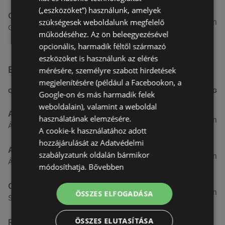
(„eszközöket”) használunk, amelyek
Coop Tisza
75,33 km
szükségesek weboldalunk megfelelő
Győri utca 2 2, 9141 Ikrény
működéséhez. Az ön beleegyezésével
opcionális, harmadik féltől származó
eszközöket is használunk az elérés
Egyéb Szupermarketek üzletek a közelben
mérésére, személyre szabott hirdetések
megjelenítésére (például a Facebookon, a
CÍM
TÁVOLSÁG
Google-on és más harmadik felek
weboldalain), valamint a weboldal
Aldi
használatának elemzésére.
3,26 km
Ágfalvi út 4/A., 9400 Sopron
A cookie-k használatához adott
hozzájárulását az Adatvédelmi
ALDI Magyarország Élelmiszer Bt.
szabályzatunk oldalán bármikor
3,26 km
Ágfalvi út 4/a, 9400 Sopron
módosíthatja.
Bővebben
CBA
3,31 km
ÖSSZES ELFOGADÁSA
Somfalvi u. 14., 9400 Sopron
ÖSSZES ELUTASÍTÁSA
Reál