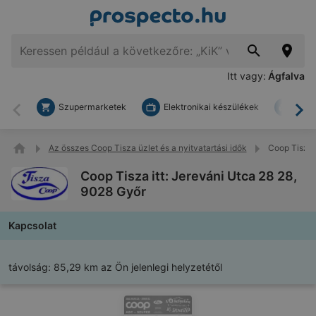
Itt vagy:
Ágfalva
Szupermarketek
Elektronikai készülékek
Bark
Vissza
To
Az összes Coop Tisza üzlet és a nyitvatartási idők
Coop Tisza i
Coop Tisza itt: Jereváni Utca 28 28,
9028 Győr
Kapcsolat
távolság:
85,29 km az Ön jelenlegi helyzetétől