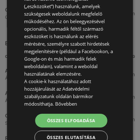
(„eszközöket”) használunk, amelyek
Coop Tisza
75,33 km
szükségesek weboldalunk megfelelő
Győri utca 2 2, 9141 Ikrény
működéséhez. Az ön beleegyezésével
opcionális, harmadik féltől származó
eszközöket is használunk az elérés
Egyéb Szupermarketek üzletek a közelben
mérésére, személyre szabott hirdetések
megjelenítésére (például a Facebookon, a
CÍM
TÁVOLSÁG
Google-on és más harmadik felek
weboldalain), valamint a weboldal
Aldi
használatának elemzésére.
3,26 km
Ágfalvi út 4/A., 9400 Sopron
A cookie-k használatához adott
hozzájárulását az Adatvédelmi
ALDI
szabályzatunk oldalán bármikor
3,26 km
Ágfalvi út 4/a, 9400 Sopron
módosíthatja.
Bővebben
CBA
3,31 km
ÖSSZES ELFOGADÁSA
Somfalvi u. 14., 9400 Sopron
ÖSSZES ELUTASÍTÁSA
Reál