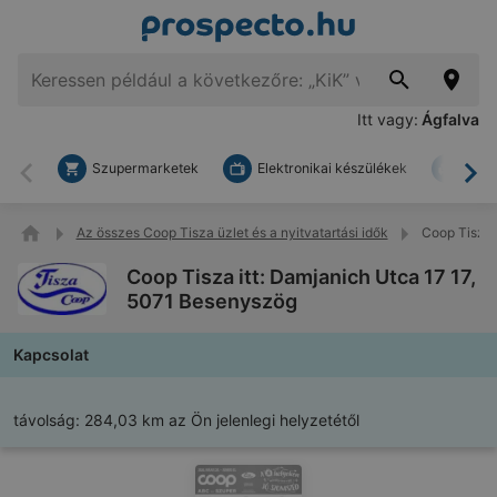
Itt vagy:
Ágfalva
Szupermarketek
Elektronikai készülékek
Bark
Vissza
To
Az összes Coop Tisza üzlet és a nyitvatartási idők
Coop Tisza 
Coop Tisza itt: Damjanich Utca 17 17,
5071 Besenyszög
Kapcsolat
távolság:
284,03 km az Ön jelenlegi helyzetétől