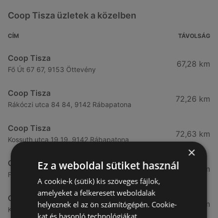
Coop Tisza üzletek a közelben
CÍM
TÁVOLSÁG
Coop Tisza
67,28 km
Fő Út 67 67, 9153 Öttevény
Coop Tisza
72,26 km
Rákóczi utca 84 84, 9142 Rábapatona
Coop Tisza
72,63 km
Kossuth utca 19 19, 9142 Rábapatona
×
Coop Tisza
Ez a weboldal sütiket használ
73,71 km
Fő út 21 21, 9152 Börcs
A cookie-k (sütik) kis szöveges fájlok,
amelyeket a felkeresett weboldalak
Coop Tisza
74,99 km
helyeznek el az ön számítógépén. Cookie-
Kossuth tér 20 / a 20 / a, 9184 Kunsziget
kat és hasonló technológiákat