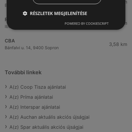
3,32 km
Besenyő u. 16., 9400 Sopron
RÉSZLETEK MEGJELENÍTÉSE
Reál
3,41 km
POWERED BY COOKIESCRIPT
Ibolya út 15., 9400 Sopron
CBA
3,58 km
Bánfalvi u. 14, 9400 Sopron
További linkek
A(z) Coop Tisza ajánlatai
A(z) Príma ajánlatai
A(z) Interspar ajánlatai
A(z) Auchan aktuális akciós újságjai
A(z) Spar aktuális akciós újságjai