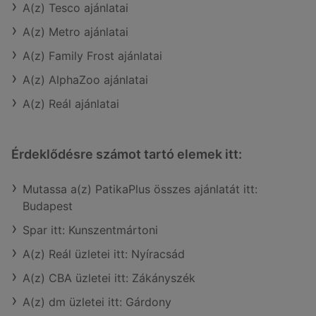
A(z) Tesco ajánlatai
A(z) Metro ajánlatai
A(z) Family Frost ajánlatai
A(z) AlphaZoo ajánlatai
A(z) Reál ajánlatai
Érdeklődésre számot tartó elemek itt:
Mutassa a(z) PatikaPlus összes ajánlatát itt:
Budapest
Spar itt: Kunszentmártoni
A(z) Reál üzletei itt: Nyíracsád
A(z) CBA üzletei itt: Zákányszék
A(z) dm üzletei itt: Gárdony