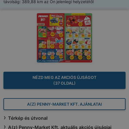
távolság:
389,88 km az Ön jelenlegi helyzetétől
NÉZD MEG AZ AKCIÓS ÚJSÁGOT
(37 OLDAL)
A(Z) PENNY-MARKET KFT. AJÁNLATAI
Térkép és útvonal
A(z) Penny-Market Kft. aktuális akciós újságjai