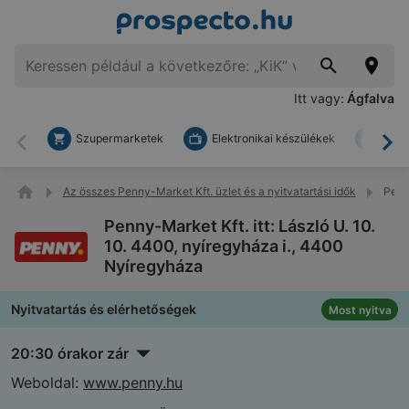
Itt vagy:
Ágfalva
Szupermarketek
Elektronikai készülékek
Bark
Vissza
To
Az összes Penny-Market Kft. üzlet és a nyitvatartási idők
Penny
Penny-Market Kft. itt: László U. 10.
10. 4400, nyíregyháza i., 4400
Nyíregyháza
Nyitvatartás és elérhetőségek
Most nyitva
20:30 órakor zár
Weboldal:
www.penny.hu