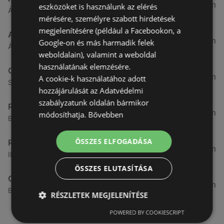
3,26 km
eszközöket is használunk az elérés
Ágfalvi út 4/A., 9400 Sopron
mérésére, személyre szabott hirdetések
megjelenítésére (például a Facebookon, a
ALDI
3,26 km
Google-on és más harmadik felek
Ágfalvi út 4/a, 9400 Sopron
weboldalain), valamint a weboldal
használatának elemzésére.
CBA
3,31 km
A cookie-k használatához adott
Somfalvi u. 14., 9400 Sopron
hozzájárulását az Adatvédelmi
szabályzatunk oldalán bármikor
Reál
3,32 km
módosíthatja.
Bővebben
Besenyő u. 16., 9400 Sopron
ÖSSZES ELFOGADÁSA
Reál
3,41 km
Ibolya út 15., 9400 Sopron
ÖSSZES ELUTASÍTÁSA
CBA
3,58 km
Bánfalvi u. 14, 9400 Sopron
RÉSZLETEK MEGJELENÍTÉSE
POWERED BY COOKIESCRIPT