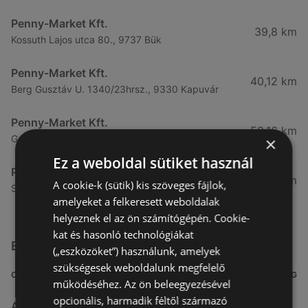
Penny-Market Kft.
39,8 km
Kossuth Lajos utca 80., 9737 Bük
Penny-Market Kft.
40,12 km
Berg Gusztáv U. 1340/23hrsz., 9330 Kapuvár
Penny-Market Kft.
50,16 km
Gazdag Erzsi U. 12. 12., 9700 Szombathely
×
Ez a weboldal sütiket használ
Penny-Market Kft.
51,13 km
A cookie-k (sütik) kis szöveges fájlok,
Sárvár U. 1. 1., 9700, 9700 Szombathely
amelyeket a felkeresett weboldalak
helyeznek el az ön számítógépén. Cookie-
kat és hasonló technológiákat
Egyéb Szupermarketek üzletek a közelben
(„eszközöket”) használunk, amelyek
szükségesek weboldalunk megfelelő
CÍM
TÁVOLSÁG
működéséhez. Az ön beleegyezésével
opcionális, harmadik féltől származó
Aldi