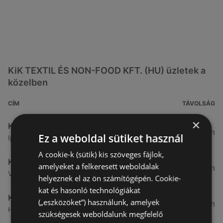
KiK TEXTIL ÉS NON-FOOD KFT. (HU) üzletek a
közelben
CÍM
TÁVOLSÁG
×
KiK TEXTIL ÉS NON-FOOD KFT. (HU)
7,1 km
Ez a weboldal sütiket használ
Ipari Körút 31, 9400 Sopron
A cookie-k (sütik) kis szöveges fájlok,
KiK TEXTIL ÉS NON-FOOD KFT. (HU)
amelyeket a felkeresett weboldalak
49,01 km
Viktória út 12., 9700 Szombathely
helyeznek el az ön számítógépén. Cookie-
kat és hasonló technológiákat
KiK TEXTIL ÉS NON-FOOD KFT. (HU)
(„eszközöket”) használunk, amelyek
51,84 km
Hefele Menyhert U. 3 - 5., 9700 Szombathely
szükségesek weboldalunk megfelelő