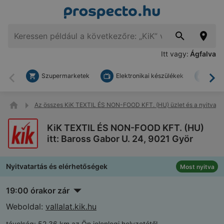
Itt vagy:
Ágfalva
Szupermarketek
Elektronikai készülékek
Bark
Vissza
To
Az összes KiK TEXTIL ÉS NON-FOOD KFT. (HU) üzlet és a nyitvatart
KiK TEXTIL ÉS NON-FOOD KFT. (HU)
itt: Baross Gabor U. 24, 9021 Györ
Nyitvatartás és elérhetőségek
Most nyitva
19:00 órakor zár
Weboldal:
vallalat.kik.hu
távolság:
52,36 km az Ön jelenlegi helyzetétől