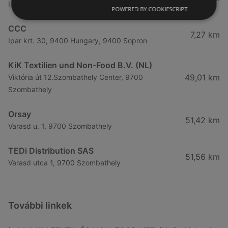
Ipar körút 31family Center, 9400 Sopron
POWERED BY COOKIESCRIPT
CCC
7,27 km
Ipar krt. 30, 9400 Hungary, 9400 Sopron
KiK Textilien und Non-Food B.V. (NL)
49,01 km
Viktória út 12.Szombathely Center, 9700
Szombathely
Orsay
51,42 km
Varasd u. 1, 9700 Szombathely
TEDi Distribution SAS
51,56 km
Varasd utca 1, 9700 Szombathely
További linkek