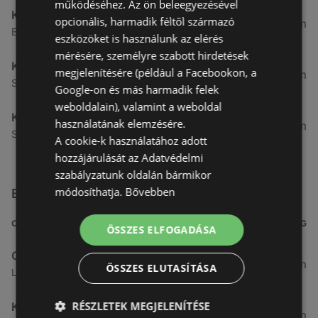
működéséhez. Az ön beleegyezésével
KiK TEXTIL ÉS NON-FOOD KFT. (HU)
opcionális, harmadik féltől származó
52,36 km
Baross Gabor U. 24, 9021 Györ
eszközöket is használunk az elérés
mérésére, személyre szabott hirdetések
KiK TEXTIL ÉS NON-FOOD KFT. (HU)
megjelenítésére (például a Facebookon, a
53,31 km
Szent Gellért U. 66., 9700 Szombathely
Google-on és más harmadik felek
weboldalain), valamint a weboldal
KiK TEXTIL ÉS NON-FOOD KFT. (HU)
használatának elemzésére.
53,31 km
Szent Gellért u. 66.Park Center, 9700 Szombathely
A cookie-k használatához adott
hozzájárulását az Adatvédelmi
szabályzatunk oldalán bármikor
módosíthatja.
Bővebben
Egyéb Ruházat üzletek a közelben
CÍM
TÁVOLSÁG
ÖSSZES ELFOGADÁSA
Orsay
4,46 km
ÖSSZES ELUTASÍTÁSA
Lackner kristóf u. 35, 9400 Sopron
RÉSZLETEK MEGJELENÍTÉSE
KiK Textilien und Non-Food B.V. (NL)
7,1 km