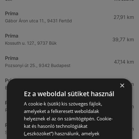
Príma
27,91 km
Gábor Áron utca 11., 9431 Fertőd
Príma
39,77 km
Kossuth u. 127., 9737 Bük
Príma
47,14 km
Pozsonyi út 25., 9342 Budapest
Príma
×
47,2 km
Balassi B. u. 2, 9241 Jánossomorja
Ez a weboldal sütiket használ
Príma
A cookie-k (sütik) kis szöveges fájlok,
47,63 km
Rákóczi utca 25, 9241 Jánossomorja
amelyeket a felkeresett weboldalak
helyeznek el az ön számítógépén. Cookie-
Príma
kat és hasonló technológiákat
59,31 km
Szent István király u. 26., 9200 Mosonmagyaróvár
(„eszközöket”) használunk, amelyek