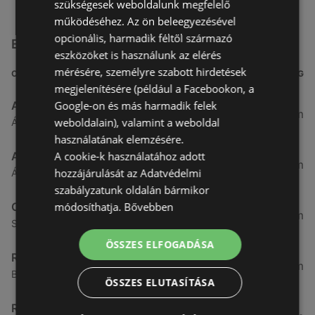
szükségesek weboldalunk megfelelő
működéséhez. Az ön beleegyezésével
opcionális, harmadik féltől származó
Egyéb Szupermarketek üzletek a közelben
eszközöket is használunk az elérés
mérésére, személyre szabott hirdetések
CÍM
TÁVOLSÁG
megjelenítésére (például a Facebookon, a
Google-on és más harmadik felek
Aldi
3,26 km
weboldalain), valamint a weboldal
Ágfalvi út 4/A., 9400 Sopron
használatának elemzésére.
A cookie-k használatához adott
ALDI
3,26 km
hozzájárulását az Adatvédelmi
Ágfalvi út 4/a, 9400 Sopron
szabályzatunk oldalán bármikor
módosíthatja.
Bővebben
CBA
3,31 km
Somfalvi u. 14., 9400 Sopron
ÖSSZES ELFOGADÁSA
Reál
3,32 km
Besenyő u. 16., 9400 Sopron
ÖSSZES ELUTASÍTÁSA
Reál