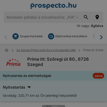
Itt vagy:
Ágfalva
Szupermarketek
Elektronikai készülékek
Bark
Vissza
To
Az összes Príma üzlet és a nyitvatartási idők
Príma itt: Szőregi
Príma itt: Szőregi út 80., 6726
Szeged
Nyitvatartás és elérhetőségek
zárva
Nyitvatartás
távolság:
320,71 km az Ön jelenlegi helyzetétől