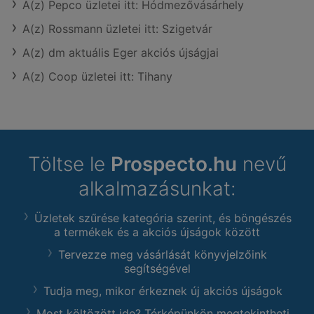
A(z) Pepco üzletei itt: Hódmezővásárhely
A(z) Rossmann üzletei itt: Szigetvár
A(z) dm aktuális Eger akciós újságjai
A(z) Coop üzletei itt: Tihany
Töltse le
Prospecto.hu
nevű
alkalmazásunkat:
Üzletek szűrése kategória szerint, és böngészés
a termékek és a akciós újságok között
Tervezze meg vásárlását könyvjelzőink
segítségével
Tudja meg, mikor érkeznek új akciós újságok
Most költözött ide? Térképünkön megtekintheti