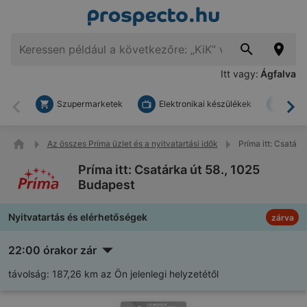
Itt vagy:
Ágfalva
Szupermarketek
Elektronikai készülékek
Bark
Vissza
To
Az összes Príma üzlet és a nyitvatartási idők
Príma itt: Csatárk
Príma itt: Csatárka út 58., 1025
Budapest
Nyitvatartás és elérhetőségek
zárva
22:00 órakor zár
távolság:
187,26 km az Ön jelenlegi helyzetétől