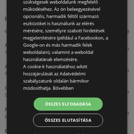
szükségesek weboldalunk megfelelő
működéséhez. Az ön beleegyezésével
opcionális, harmadik féltől származó
Egyéb Szupermarketek üzletek a közelben
eszközöket is használunk az elérés
mérésére, személyre szabott hirdetések
CÍM
TÁVOLSÁG
megjelenítésére (például a Facebookon, a
Google-on és más harmadik felek
Aldi
3,26 km
weboldalain), valamint a weboldal
Ágfalvi út 4/A., 9400 Sopron
használatának elemzésére.
A cookie-k használatához adott
ALDI
3,26 km
hozzájárulását az Adatvédelmi
Ágfalvi út 4/a, 9400 Sopron
szabályzatunk oldalán bármikor
módosíthatja.
Bővebben
CBA
3,31 km
Somfalvi u. 14., 9400 Sopron
ÖSSZES ELFOGADÁSA
Reál
3,32 km
Besenyő u. 16., 9400 Sopron
ÖSSZES ELUTASÍTÁSA
Reál