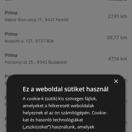
Príma
27,91 km
Gábor Áron utca 11., 9431 Fertőd
Príma
39,77 km
Kossuth u. 127., 9737 Bük
Príma
47,14 km
Pozsonyi út 25., 9342 Budapest
Príma
×
47,2 km
Balassi B. u. 2, 9241 Jánossomorja
Ez a weboldal sütiket használ
Príma
A cookie-k (sütik) kis szöveges fájlok,
47,63 km
Rákóczi utca 25, 9241 Jánossomorja
amelyeket a felkeresett weboldalak
helyeznek el az ön számítógépén. Cookie-
Príma
kat és hasonló technológiákat
59,31 km
Szent István király u. 26., 9200 Mosonmagyaróvár
(„eszközöket”) használunk, amelyek