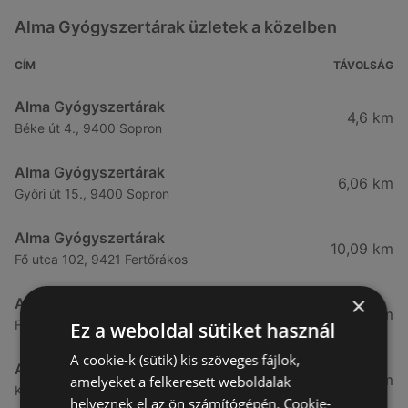
Alma Gyógyszertárak üzletek a közelben
CÍM
TÁVOLSÁG
Alma Gyógyszertárak
4,6 km
Béke út 4., 9400 Sopron
Alma Gyógyszertárak
6,06 km
Győri út 15., 9400 Sopron
Alma Gyógyszertárak
10,09 km
Fő utca 102, 9421 Fertőrákos
×
Alma Gyógyszertárak
10,27 km
Fő Utca 102., 9421 Sopron
Ez a weboldal sütiket használ
A cookie-k (sütik) kis szöveges fájlok,
Alma Gyógyszertárak
21,83 km
amelyeket a felkeresett weboldalak
Kertekalja u. 1, 9437 Hegykő
helyeznek el az ön számítógépén. Cookie-