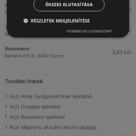
ÖSSZES ELUTASÍTÁSA
dm
3,28 km
Besenyő u. 23, 9400 Sopron
RÉSZLETEK MEGJELENÍTÉSE
Vianni
3,57 km
POWERED BY COOKIESCRIPT
Bánfalvi út 14., 9400 Sopron
Rossmann
3,83 km
Bánfalvi út 6-8., 9400 Sopron
További linkek
A(z) Alma Gyógyszertárak ajánlatai
A(z) Douglas ajánlatai
A(z) Rossmann ajánlatai
A(z) Magnetic aktuális akciós újságjai