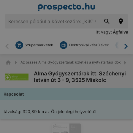
Itt vagy:
Ágfalva
Szupermarketek
Elektronikai készülékek
Bark
Vissza
To
Az összes Alma Gyógyszertárak üzlet és a nyitvatartási idők
Al
Alma Gyógyszertárak itt: Széchenyi
István út 3 - 9, 3525 Miskolc
Kapcsolat
távolság:
320,89 km az Ön jelenlegi helyzetétől