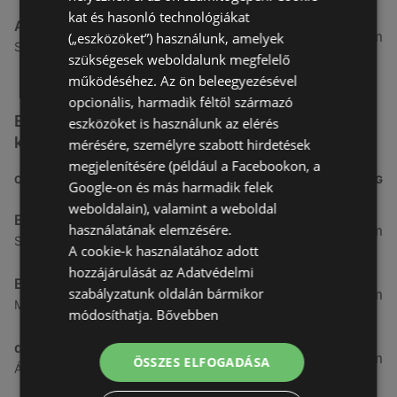
kat és hasonló technológiákat
Alma Gyógyszertárak
27,8 km
(„eszközöket”) használunk, amelyek
Szabadság u. 31, 9431 Fertőd
szükségesek weboldalunk megfelelő
működéséhez. Az ön beleegyezésével
opcionális, harmadik féltől származó
Egyéb Kozmetikumok és Drogéria üzletek a
eszközöket is használunk az elérés
közelben
mérésére, személyre szabott hirdetések
megjelenítésére (például a Facebookon, a
CÍM
TÁVOLSÁG
Google-on és más harmadik felek
weboldalain), valamint a weboldal
Benu Gyógyszertárak
használatának elemzésére.
0,27 km
Soproni utca 18., 9423 Ágfalva
A cookie-k használatához adott
hozzájárulását az Adatvédelmi
Benu Gyógyszertárak
szabályzatunk oldalán bármikor
2,55 km
Malompatak U.10, 9400 Sopron
módosíthatja.
Bővebben
dm
3,26 km
ÖSSZES ELFOGADÁSA
Ágfalvi út 4, 9400, 9400 Sopron