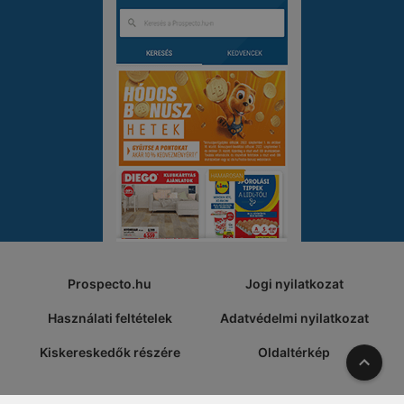
Prospecto.hu
Jogi nyilatkozat
Használati feltételek
Adatvédelmi nyilatkozat
Kiskereskedők részére
Oldaltérkép
A tete