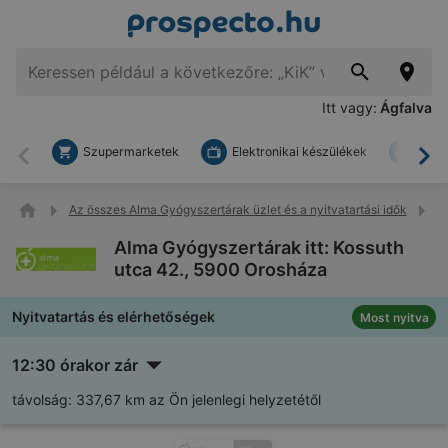
Itt vagy:
Ágfalva
Szupermarketek
Elektronikai készülékek
Bark
Vissza
To
Az összes Alma Gyógyszertárak üzlet és a nyitvatartási idők
A
Alma Gyógyszertárak itt: Kossuth
utca 42., 5900 Orosháza
Nyitvatartás és elérhetőségek
Most nyitva
12:30 órakor zár
távolság:
337,67 km az Ön jelenlegi helyzetétől