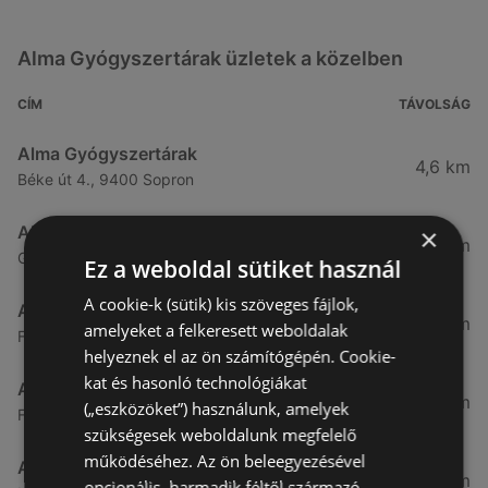
Alma Gyógyszertárak üzletek a közelben
CÍM
TÁVOLSÁG
Alma Gyógyszertárak
4,6 km
Béke út 4., 9400 Sopron
Alma Gyógyszertárak
×
6,06 km
Győri út 15., 9400 Sopron
Ez a weboldal sütiket használ
A cookie-k (sütik) kis szöveges fájlok,
Alma Gyógyszertárak
10,09 km
amelyeket a felkeresett weboldalak
Fő utca 102, 9421 Fertőrákos
helyeznek el az ön számítógépén. Cookie-
kat és hasonló technológiákat
Alma Gyógyszertárak
10,27 km
(„eszközöket”) használunk, amelyek
Fő Utca 102., 9421 Sopron
szükségesek weboldalunk megfelelő
működéséhez. Az ön beleegyezésével
Alma Gyógyszertárak
21,83 km
opcionális, harmadik féltől származó