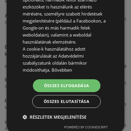
Kertekalja u. 1, 9437 Hegykő
eszközöket is használunk az elérés
mérésére, személyre szabott hirdetések
Alma Gyógyszertárak
27,8 km
megjelenítésére (például a Facebookon, a
Szabadság u. 31, 9431 Fertőd
Google-on és más harmadik felek
weboldalain), valamint a weboldal
használatának elemzésére.
Egyéb Kozmetikumok és Drogéria üzletek a
A cookie-k használatához adott
közelben
hozzájárulását az Adatvédelmi
szabályzatunk oldalán bármikor
CÍM
TÁVOLSÁG
módosíthatja.
Bővebben
Benu Gyógyszertárak
0,27 km
ÖSSZES ELFOGADÁSA
Soproni utca 18., 9423 Ágfalva
Benu Gyógyszertárak
ÖSSZES ELUTASÍTÁSA
2,55 km
Malompatak U.10, 9400 Sopron
RÉSZLETEK MEGJELENÍTÉSE
dm
3,26 km
POWERED BY COOKIESCRIPT
Ágfalvi út 4, 9400, 9400 Sopron