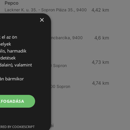
Pepco
4,42 km
Lackner K. u. 35. - Sopron Pláza 35., 9400
Sopron
×
Deichmann
 el az ön
4,6 km
Hadak útja 11 3700 Kazincbarcika, 9400
melyek
Kazincbarcika
lis, harmadik
rdetések
Herbária
4,73 km
alain), valamint
Selmeci út 15 - 17., 9400 Sopron
lán bármikor
Deichmann
4,74 km
Selmeci utca 15 - 17, 9400 Sopron
ELFOGADÁSA
További linkek
A(z) Pepco ajánlatai
RED BY COOKIESCRIPT