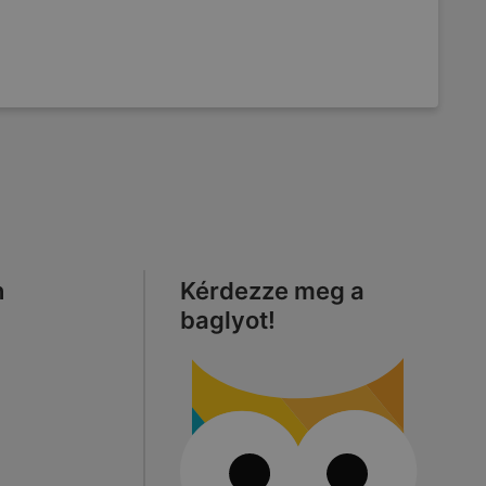
n
Kérdezze meg a
baglyot!