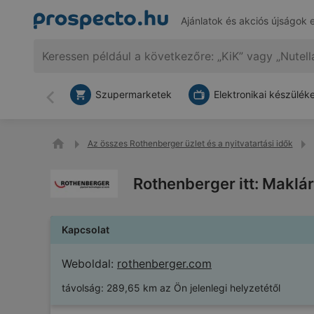
Ajánlatok és akciós újságok 
Szupermarketek
Elektronikai készülék
Vissza
Az összes Rothenberger üzlet és a nyitvatartási idők
Rothenberger itt: Maklár
Kapcsolat
Weboldal:
rothenberger.com
távolság:
289,65 km az Ön jelenlegi helyzetétől