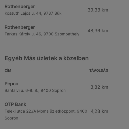
Rothenberger
39,33 km
Kossuth Lajos u. 44, 9737 Bük
Rothenberger
48,36 km
Farkas Károly u. 46, 9700 Szombathely
Egyéb Más üzletek a közelben
CÍM
TÁVOLSÁG
Pepco
3,82 km
Banfalvi u. 6-8. 8., 9400 Sopron
OTP Bank
4,28 km
Teleki utca 22./A Moma üzletközpont, 9400
Sopron