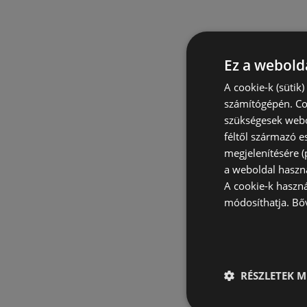
Ez a webolda
A cookie-k (sütik
számítógépén. Co
szükségesek webo
féltől származó e
megjelenítésére 
a weboldal haszn
A cookie-k haszn
módosíthatja.
Bő
RÉSZLETEK M