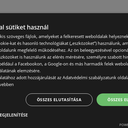
l sütiket használ
) kis szöveges fájlok, amelyeket a felkeresett weboldalak helyeznek
okie-kat és hasonló technológiákat („eszközöket”) használunk, a
ldalunk megfelelő működéséhez. Az ön beleegyezésével opcioná
szközöket is használunk az elérés mérésére, személyre szabott hi
(például a Facebookon, a Google-on és más harmadik felek webold
álatának elemzésére.
álatához adott hozzájárulását az Adatvédelmi szabályzatunk olda
vebben
ÖSSZES ELUTASÍTÁSA
ÖSSZES 
EGJELENÍTÉSE
POWE