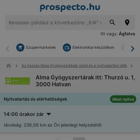
Itt vagy:
Ágfalva
Szupermarketek
Elektronikai készülékek
Bark
Vissza
To
Az összes Alma Gyógyszertárak üzlet és a nyitvatartási idők
A
Alma Gyógyszertárak itt: Thurzó u. 1,
3000 Hatvan
Nyitvatartás és elérhetőségek
Most nyitva
14:00 órakor zár
távolság:
236,56 km az Ön jelenlegi helyzetétől