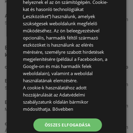
Kertekalja u. 1, 9437 Hegykő
helyeznek el az ön számítógépén. Cookie-
kat és hasonló technológiákat
Alma Gyógyszertárak
(„eszközöket”) használunk, amelyek
27,8 km
Szabadság u. 31, 9431 Fertőd
szükségesek weboldalunk megfelelő
működéséhez. Az ön beleegyezésével
opcionális, harmadik féltől származó
eszközöket is használunk az elérés
Egyéb Kozmetikumok és Drogéria üzletek a
mérésére, személyre szabott hirdetések
közelben
megjelenítésére (például a Facebookon, a
Google-on és más harmadik felek
CÍM
TÁVOLSÁG
weboldalain), valamint a weboldal
használatának elemzésére.
Benu Gyógyszertárak
0,27 km
A cookie-k használatához adott
Soproni utca 18., 9423 Ágfalva
hozzájárulását az Adatvédelmi
szabályzatunk oldalán bármikor
Benu Gyógyszertárak
2,55 km
módosíthatja.
Bővebben
Malompatak U.10, 9400 Sopron
dm
ÖSSZES ELFOGADÁSA
3,26 km
Ágfalvi út 4, 9400, 9400 Sopron