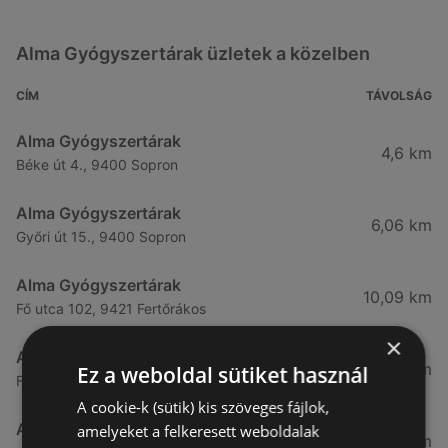
Alma Gyógyszertárak üzletek a közelben
CÍM
TÁVOLSÁG
Alma Gyógyszertárak
4,6 km
Béke út 4., 9400 Sopron
Alma Gyógyszertárak
6,06 km
Győri út 15., 9400 Sopron
Alma Gyógyszertárak
10,09 km
Fő utca 102, 9421 Fertőrákos
×
Alma Gyógyszertárak
10,27 km
Ez a weboldal sütiket használ
Fő Utca 102., 9421 Sopron
A cookie-k (sütik) kis szöveges fájlok,
Alma Gyógyszertárak
amelyeket a felkeresett weboldalak
21,83 km