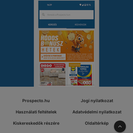
Prospecto.hu
Jogi nyilatkozat
Használati feltételek
Adatvédelmi nyilatkozat
Kiskereskedők részére
Oldaltérkép
A tete