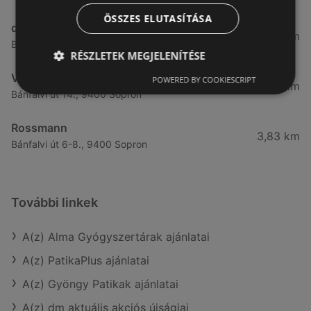
ÖSSZES ELUTASÍTÁSA
dm
3,28 km
Besenyő u. 23, 9400 Sopron
RÉSZLETEK MEGJELENÍTÉSE
Vianni
POWERED BY COOKIESCRIPT
3,57 km
Bánfalvi út 14., 9400 Sopron
Rossmann
3,83 km
Bánfalvi út 6-8., 9400 Sopron
További linkek
A(z) Alma Gyógyszertárak ajánlatai
A(z) PatikaPlus ajánlatai
A(z) Gyöngy Patikak ajánlatai
A(z) dm aktuális akciós újságjai