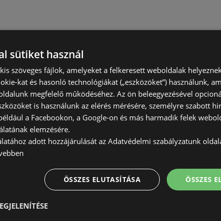
l sütiket használ
) kis szöveges fájlok, amelyeket a felkeresett weboldalak helyeznek
okie-kat és hasonló technológiákat („eszközöket”) használunk, a
ldalunk megfelelő működéséhez. Az ön beleegyezésével opcioná
szközöket is használunk az elérés mérésére, személyre szabott hi
(például a Facebookon, a Google-on és más harmadik felek webold
álatának elemzésére.
álatához adott hozzájárulását az Adatvédelmi szabályzatunk olda
vebben
ÖSSZES ELUTASÍTÁSA
ÖSSZES 
EGJELENÍTÉSE