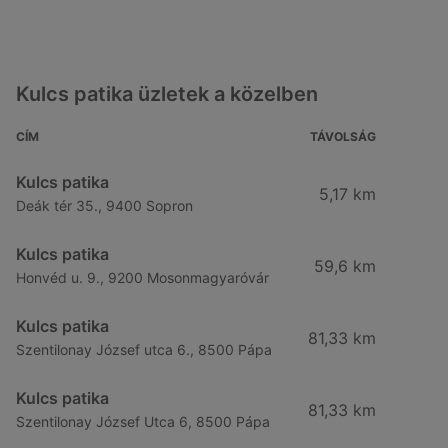
Kulcs patika üzletek a közelben
CÍM
TÁVOLSÁG
Kulcs patika
5,17 km
Deák tér 35., 9400 Sopron
Kulcs patika
59,6 km
Honvéd u. 9., 9200 Mosonmagyaróvár
Kulcs patika
81,33 km
Szentilonay József utca 6., 8500 Pápa
Kulcs patika
81,33 km
Szentilonay József Utca 6, 8500 Pápa