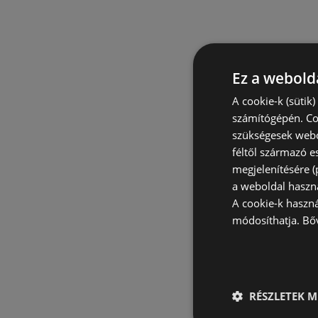
Ez a webolda
A cookie-k (sütik
számítógépén. Co
szükségesek webo
féltől származó e
megjelenítésére 
a weboldal haszn
A cookie-k haszn
módosíthatja.
Bő
RÉSZLETEK M