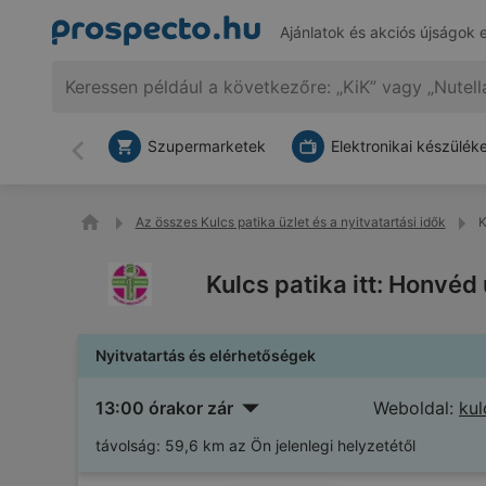
Ajánlatok és akciós újságok 
Szupermarketek
Elektronikai készülék
Vissza
Az összes Kulcs patika üzlet és a nyitvatartási idők
K
Kulcs patika itt: Honvé
Nyitvatartás és elérhetőségek
13:00 órakor zár
Weboldal:
kul
távolság:
59,6 km az Ön jelenlegi helyzetétől