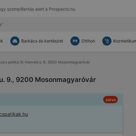
egy szempillantás alatt a
Prospecto.hu
ek
Barkács és kertészet
Otthon
Kozmetikum
ulcs patika itt: Honvéd u. 9., 9200 Mosonmagyaróvár
d u. 9., 9200 Mosonmagyaróvár
zárva
cspatikak.hu