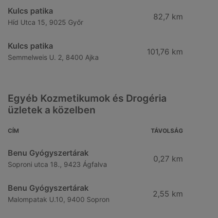
Kulcs patika
82,7 km
Híd Utca 15, 9025 Győr
Kulcs patika
101,76 km
Semmelweis U. 2, 8400 Ajka
Egyéb Kozmetikumok és Drogéria
üzletek a közelben
CÍM
TÁVOLSÁG
Benu Gyógyszertárak
0,27 km
Soproni utca 18., 9423 Ágfalva
Benu Gyógyszertárak
2,55 km
Malompatak U.10, 9400 Sopron