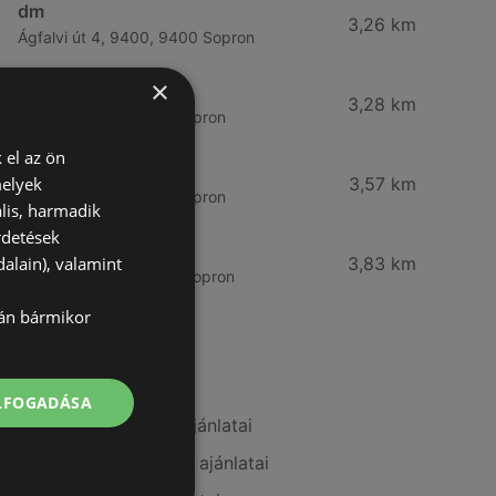
dm
3,26 km
Ágfalvi út 4, 9400, 9400 Sopron
×
dm
3,28 km
Besenyő u. 23, 9400 Sopron
 el az ön
Vianni
melyek
3,57 km
Bánfalvi út 14., 9400 Sopron
lis, harmadik
rdetések
Rossmann
alain), valamint
3,83 km
Bánfalvi út 6-8., 9400 Sopron
lán bármikor
További linkek
ELFOGADÁSA
A(z) Kulcs patika ajánlatai
A(z) goods market ajánlatai