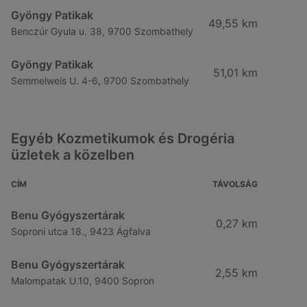
Gyöngy Patikak
49,55 km
Benczúr Gyula u. 38, 9700 Szombathely
Gyöngy Patikak
51,01 km
Semmelweis U. 4-6, 9700 Szombathely
Egyéb Kozmetikumok és Drogéria
üzletek a közelben
CÍM
TÁVOLSÁG
Benu Gyógyszertárak
0,27 km
Soproni utca 18., 9423 Ágfalva
Benu Gyógyszertárak
2,55 km
Malompatak U.10, 9400 Sopron