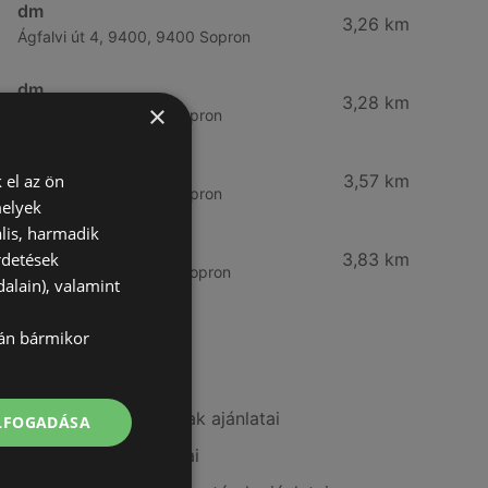
dm
3,26 km
Ágfalvi út 4, 9400, 9400 Sopron
dm
3,28 km
×
Besenyő u. 23, 9400 Sopron
Vianni
 el az ön
3,57 km
Bánfalvi út 14., 9400 Sopron
melyek
lis, harmadik
Rossmann
rdetések
3,83 km
Bánfalvi út 6-8., 9400 Sopron
alain), valamint
lán bármikor
További linkek
A(z) Gyöngy Patikak ajánlatai
ELFOGADÁSA
A(z) Vianni ajánlatai