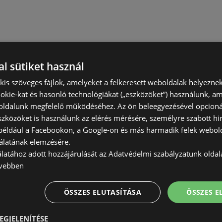
l sütiket használ
) kis szöveges fájlok, amelyeket a felkeresett weboldalak helyeznek
okie-kat és hasonló technológiákat („eszközöket”) használunk, a
ldalunk megfelelő működéséhez. Az ön beleegyezésével opcioná
szközöket is használunk az elérés mérésére, személyre szabott hi
(például a Facebookon, a Google-on és más harmadik felek webold
álatának elemzésére.
álatához adott hozzájárulását az Adatvédelmi szabályzatunk olda
vebben
ÖSSZES ELUTASÍTÁSA
ÖSSZES 
EGJELENÍTÉSE