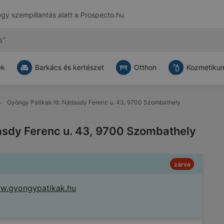
egy szempillantás alatt a
Prospecto.hu
ek
Barkács és kertészet
Otthon
Kozmetikum
Gyöngy Patikak itt: Nádasdy Ferenc u. 43, 9700 Szombathely
asdy Ferenc u. 43, 9700 Szombathely
zárva
w.gyongypatikak.hu