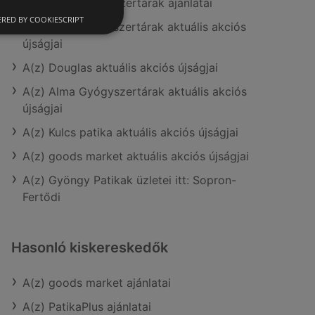
A(z) Alma Gyógyszertárak ajánlatai
RED BY COOKIESCRIPT
A(z) Benu Gyógyszertárak aktuális akciós
újságjai
A(z) Douglas aktuális akciós újságjai
A(z) Alma Gyógyszertárak aktuális akciós
újságjai
A(z) Kulcs patika aktuális akciós újságjai
A(z) goods market aktuális akciós újságjai
A(z) Gyöngy Patikak üzletei itt: Sopron-
Fertődi
Hasonló kiskereskedők
A(z) goods market ajánlatai
A(z) PatikaPlus ajánlatai