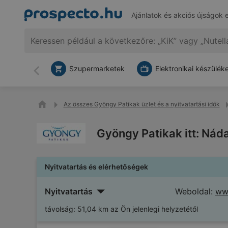
Ajánlatok és akciós újságok 
Szupermarketek
Elektronikai készülék
Vissza
Az összes Gyöngy Patikak üzlet és a nyitvatartási idők
Gyöngy Patikak itt: Nád
Nyitvatartás és elérhetőségek
Nyitvatartás
Weboldal:
ww
távolság:
51,04 km az Ön jelenlegi helyzetétől