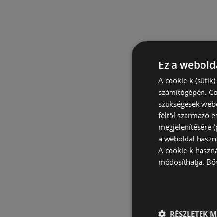
Ez a webolda
A cookie-k (sütik
számítógépén. Co
szükségesek webo
féltől származó e
megjelenítésére 
a weboldal haszn
A cookie-k haszn
módosíthatja.
Bő
RÉSZLETEK M