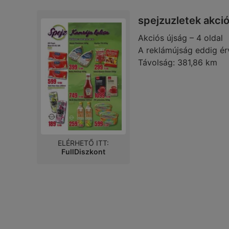
spejzuzletek akci
Akciós újság – 4 oldal
A reklámújság eddig ér
Távolság:
381,86 km
ELÉRHETŐ ITT:
FullDiszkont