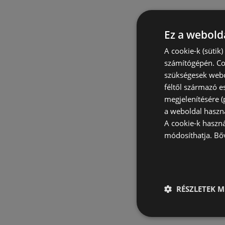
Ez a webolda
A cookie-k (sütik
számítógépén. Co
szükségesek webo
féltől származó e
megjelenítésére 
a weboldal haszn
A cookie-k haszn
módosíthatja.
Bő
RÉSZLETEK M