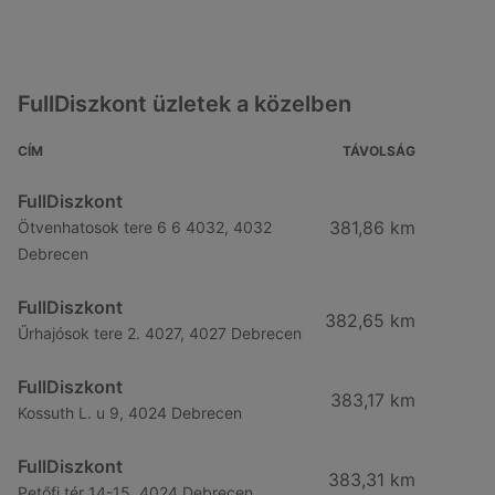
FullDiszkont üzletek a közelben
CÍM
TÁVOLSÁG
FullDiszkont
381,86 km
Ötvenhatosok tere 6 6 4032, 4032
Debrecen
FullDiszkont
382,65 km
Űrhajósok tere 2. 4027, 4027 Debrecen
FullDiszkont
383,17 km
Kossuth L. u 9, 4024 Debrecen
FullDiszkont
383,31 km
Petőfi tér 14-15, 4024 Debrecen