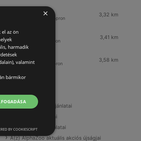
Reál
×
3,32 km
Besenyő u. 16., 9400 Sopron
 el az ön
Reál
3,41 km
melyek
Ibolya út 15., 9400 Sopron
lis, harmadik
rdetések
CBA
3,58 km
alain), valamint
Bánfalvi u. 14, 9400 Sopron
lán bármikor
További linkek
ELFOGADÁSA
A(z) FullDiszkont ajánlatai
A(z) Metro ajánlatai
A(z) AlphaZoo ajánlatai
RED BY COOKIESCRIPT
A(z) AlphaZoo aktuális akciós újságjai