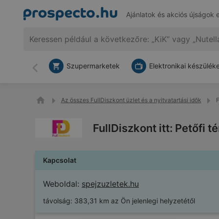
Ajánlatok és akciós újságok 
Szupermarketek
Elektronikai készülék
Vissza
Az összes FullDiszkont üzlet és a nyitvatartási idők
F
FullDiszkont itt: Petőfi
Kapcsolat
Weboldal:
spejzuzletek.hu
távolság:
383,31 km az Ön jelenlegi helyzetétől