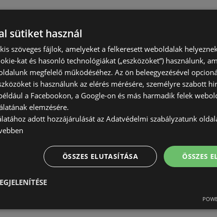
l sütiket használ
) kis szöveges fájlok, amelyeket a felkeresett weboldalak helyeznek
okie-kat és hasonló technológiákat („eszközöket”) használunk, a
ldalunk megfelelő működéséhez. Az ön beleegyezésével opcioná
szközöket is használunk az elérés mérésére, személyre szabott hi
(például a Facebookon, a Google-on és más harmadik felek webold
álatának elemzésére.
álatához adott hozzájárulását az Adatvédelmi szabályzatunk olda
vebben
ÖSSZES ELUTASÍTÁSA
ÖSSZES 
EGJELENÍTÉSE
POWE