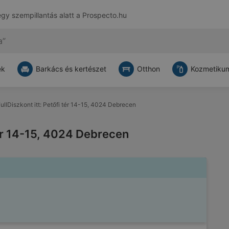
egy szempillantás alatt a
Prospecto.hu
ek
Barkács és kertészet
Otthon
Kozmetikum
ullDiszkont itt: Petőfi tér 14-15, 4024 Debrecen
 tér 14-15, 4024 Debrecen