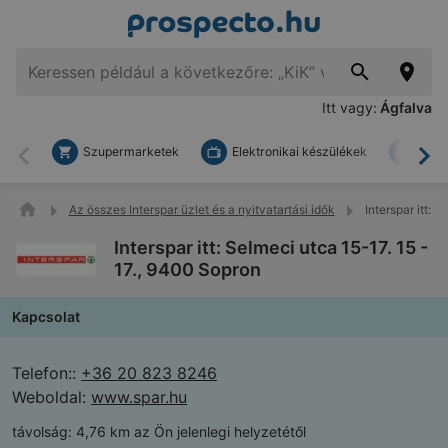
Itt vagy:
Ágfalva
Szupermarketek
Elektronikai készülékek
Bark
Vissza
To
Az összes Interspar üzlet és a nyitvatartási idők
Interspar itt: 
Interspar itt: Selmeci utca 15-17. 15 -
17., 9400 Sopron
Kapcsolat
Telefon::
+36 20 823 8246
Weboldal:
www.spar.hu
távolság:
4,76 km az Ön jelenlegi helyzetétől