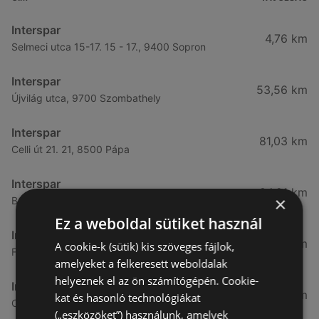
Interspar
4,76 km
Selmeci utca 15-17. 15 - 17., 9400 Sopron
Interspar
53,56 km
Újvilág utca, 9700 Szombathely
Interspar
81,03 km
Celli út 21. 21, 8500 Pápa
Interspar
84,21 km
×
Budai út 1. 1, 9027 Győr
Ez a weboldal sütiket használ
Interspar
84,46 km
A cookie-k (sütik) kis szöveges fájlok,
Fehérvári út 3. 3., 9023 Győr
amelyeket a felkeresett weboldalak
helyeznek el az ön számítógépén. Cookie-
Interspar
96,73 km
kat és hasonló technológiákat
Ola utca 1. 1., 8900 Zalaegerszeg
(„eszközöket”) használunk, amelyek