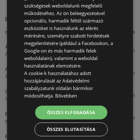
szükségesek weboldalunk megfelelő
működéséhez. Az ön beleegyezésével
Egyéb Szupermarketek üzletek a közelben
opcionális, harmadik féltől származó
eszközöket is használunk az elérés
CÍM
TÁVOLSÁG
mérésére, személyre szabott hirdetések
megjelenítésére (például a Facebookon, a
Aldi
3,26 km
Google-on és más harmadik felek
Ágfalvi út 4/A., 9400 Sopron
weboldalain), valamint a weboldal
használatának elemzésére.
ALDI Magyarország Élelmiszer Bt.
3,26 km
A cookie-k használatához adott
Ágfalvi út 4/a, 9400 Sopron
hozzájárulását az Adatvédelmi
szabályzatunk oldalán bármikor
CBA
3,31 km
módosíthatja.
Bővebben
Somfalvi u. 14., 9400 Sopron
ÖSSZES ELFOGADÁSA
Reál
3,32 km
Besenyő u. 16., 9400 Sopron
ÖSSZES ELUTASÍTÁSA
Reál