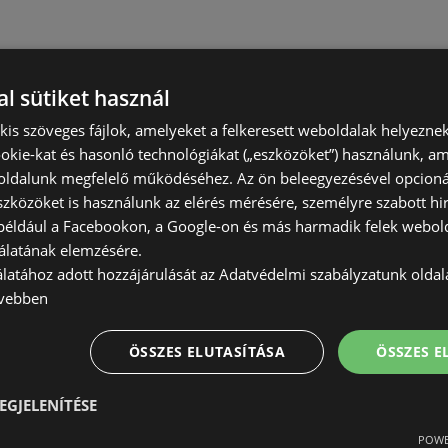
l sütiket használ
) kis szöveges fájlok, amelyeket a felkeresett weboldalak helyeznek
okie-kat és hasonló technológiákat („eszközöket”) használunk, a
ldalunk megfelelő működéséhez. Az ön beleegyezésével opcioná
szközöket is használunk az elérés mérésére, személyre szabott hi
(például a Facebookon, a Google-on és más harmadik felek webold
álatának elemzésére.
álatához adott hozzájárulását az Adatvédelmi szabályzatunk olda
vebben
ÖSSZES ELUTASÍTÁSA
ÖSSZES 
EGJELENÍTÉSE
POWE