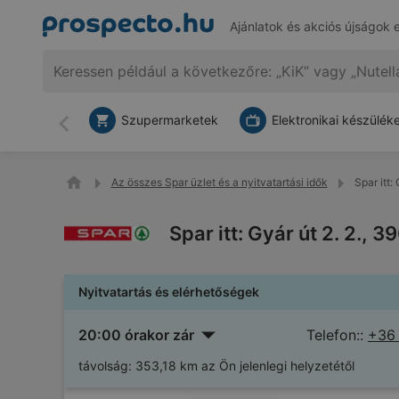
Ajánlatok és akciós újságok 
Szupermarketek
Elektronikai készülék
Vissza
Az összes Spar üzlet és a nyitvatartási idők
Spar itt:
Spar itt: Gyár út 2. 2., 
Nyitvatartás és elérhetőségek
20:00 órakor zár
Telefon::
+36
távolság:
353,18 km az Ön jelenlegi helyzetétől