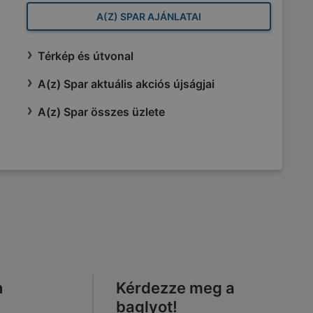
A(Z) SPAR AJÁNLATAI
Térkép és útvonal
A(z) Spar aktuális akciós újságjai
A(z) Spar összes üzlete
n
Kérdezze meg a
baglyot!