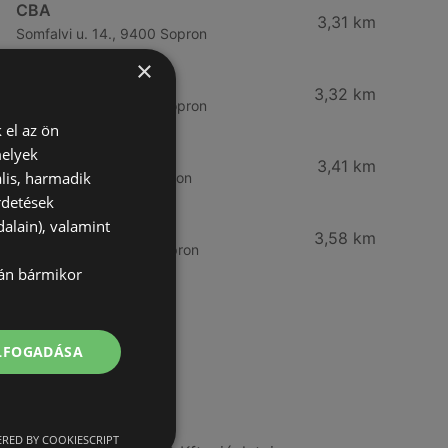
CBA
3,31 km
Somfalvi u. 14., 9400 Sopron
×
Reál
3,32 km
Besenyő u. 16., 9400 Sopron
 el az ön
melyek
Reál
3,41 km
lis, harmadik
Ibolya út 15., 9400 Sopron
rdetések
alain), valamint
CBA
3,58 km
Bánfalvi u. 14, 9400 Sopron
lán bármikor
További linkek
ELFOGADÁSA
A(z) Spar ajánlatai
A(z) Aldi ajánlatai
RED BY COOKIESCRIPT