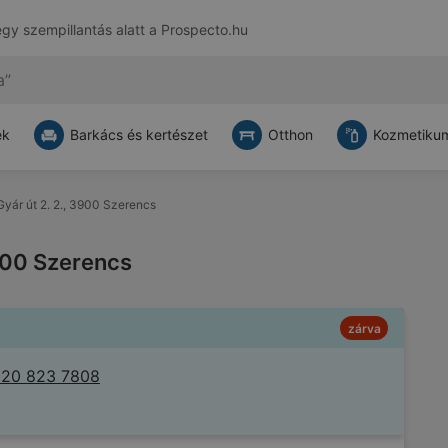
egy szempillantás alatt a
Prospecto.hu
ek
Barkács és kertészet
Otthon
Kozmetikum
 Gyár út 2. 2., 3900 Szerencs
3900 Szerencs
zárva
 20 823 7808