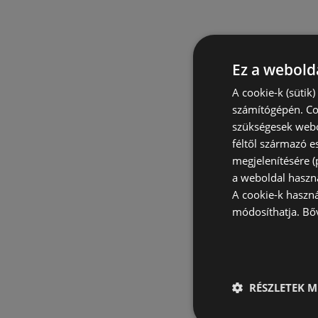
Ez a webolda
A cookie-k (sütik
számítógépén. Co
szükségesek webo
féltől származó e
megjelenítésére 
a weboldal haszn
A cookie-k haszn
módosíthatja.
Bő
RÉSZLETEK M