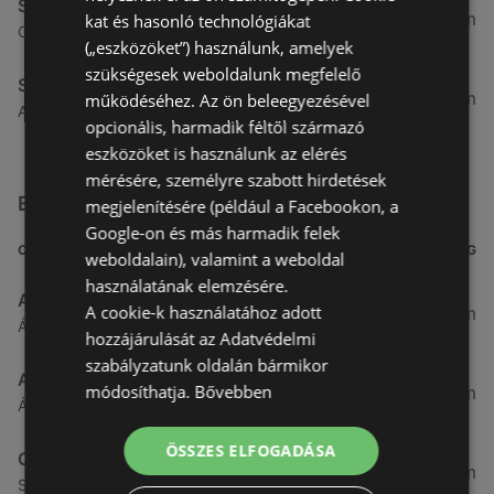
Spar
4,91 km
kat és hasonló technológiákat
Csarnok utca 10., 9400 Sopron
(„eszközöket”) használunk, amelyek
szükségesek weboldalunk megfelelő
Spar
5,31 km
működéséhez. Az ön beleegyezésével
Arany jános utca 16., 9400 Sopron
opcionális, harmadik féltől származó
eszközöket is használunk az elérés
mérésére, személyre szabott hirdetések
Egyéb Szupermarketek üzletek a közelben
megjelenítésére (például a Facebookon, a
Google-on és más harmadik felek
CÍM
TÁVOLSÁG
weboldalain), valamint a weboldal
használatának elemzésére.
Aldi
A cookie-k használatához adott
3,26 km
Ágfalvi út 4/A., 9400 Sopron
hozzájárulását az Adatvédelmi
szabályzatunk oldalán bármikor
ALDI
módosíthatja.
Bővebben
3,26 km
Ágfalvi út 4/a, 9400 Sopron
ÖSSZES ELFOGADÁSA
CBA
3,31 km
Somfalvi u. 14., 9400 Sopron