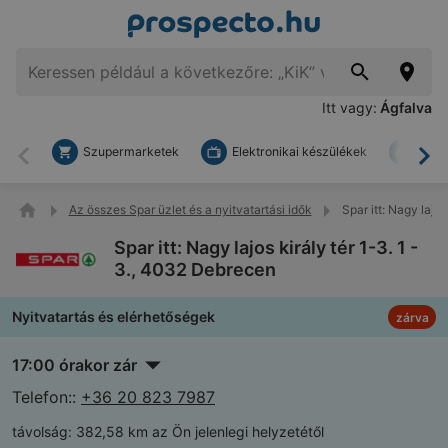
Itt vagy:
Ágfalva
Szupermarketek
Elektronikai készülékek
Bark
Vissza
To
Az összes Spar üzlet és a nyitvatartási idők
Spar itt: Nagy lajo
Spar itt: Nagy lajos király tér 1-3. 1 -
3., 4032 Debrecen
Nyitvatartás és elérhetőségek
zárva
17:00 órakor zár
Telefon::
+36 20 823 7987
távolság:
382,58 km az Ön jelenlegi helyzetétől