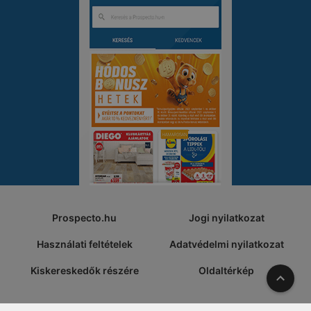
Prospecto.hu
Jogi nyilatkozat
Használati feltételek
Adatvédelmi nyilatkozat
Kiskereskedők részére
Oldaltérkép
A tete