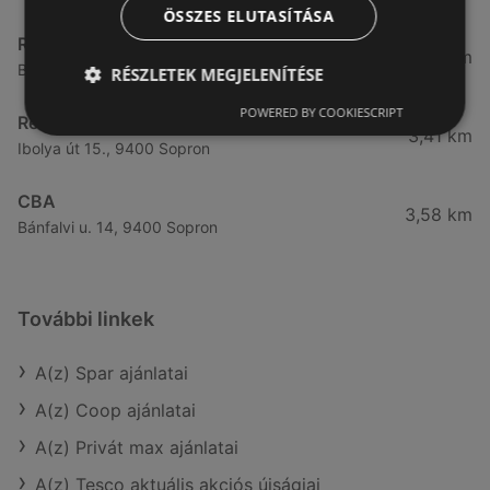
ÖSSZES ELUTASÍTÁSA
Reál
3,32 km
Besenyő u. 16., 9400 Sopron
RÉSZLETEK MEGJELENÍTÉSE
POWERED BY COOKIESCRIPT
Reál
3,41 km
Ibolya út 15., 9400 Sopron
CBA
3,58 km
Bánfalvi u. 14, 9400 Sopron
További linkek
A(z) Spar ajánlatai
A(z) Coop ajánlatai
A(z) Privát max ajánlatai
A(z) Tesco aktuális akciós újságjai