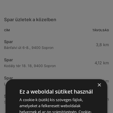
Spar üzletek a közelben
CÍM
TÁVOLSÁG
Spar
3,8 km
Bánfalvi út 6-8., 9400 Sopron
Spar
4,12 km
Kodály tér 18. 18, 9400 Sopron
Spar
4,65 km
×
Lackner kristóf utca 29., 9400 Sopron
Ez a weboldal sütiket használ
Spar
4,76 km
A cookie-k (sütik) kis szöveges fájlok,
Selmeci utca 15-17., 9400 Sopron
amelyeket a felkeresett weboldalak
helyeznek el az ön számítógépén. Cookie-