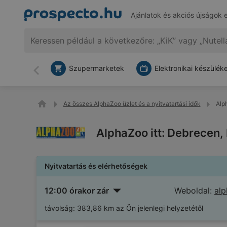
Ajánlatok és akciós újságok 
Szupermarketek
Elektronikai készülék
Vissza
Az összes AlphaZoo üzlet és a nyitvatartási idők
Alp
AlphaZoo itt: Debrecen,
Nyitvatartás és elérhetőségek
12:00 órakor zár
Weboldal:
al
távolság:
383,86 km az Ön jelenlegi helyzetétől