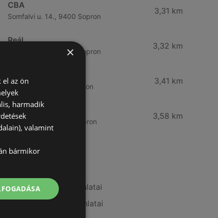
CBA
3,31 km
Somfalvi u. 14., 9400 Sopron
Reál
3,32 km
×
Besenyő u. 16., 9400 Sopron
Reál
 el az ön
3,41 km
Ibolya út 15., 9400 Sopron
melyek
lis, harmadik
CBA
rdetések
3,58 km
Bánfalvi u. 14, 9400 Sopron
alain), valamint
lán bármikor
További linkek
A(z) AlphaZoo ajánlatai
ELFOGADÁSA
A(z) Müller HU ajánlatai