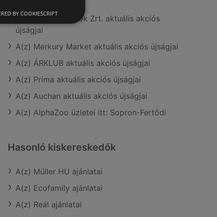
A(z) Aldi ajánlatai
RED BY COOKIESCRIPT
A(z) COOP Szolnok Zrt. aktuális akciós
újságjai
A(z) Merkury Market aktuális akciós újságjai
A(z) ÁRKLUB aktuális akciós újságjai
A(z) Príma aktuális akciós újságjai
A(z) Auchan aktuális akciós újságjai
A(z) AlphaZoo üzletei itt: Sopron-Fertődi
Hasonló kiskereskedők
A(z) Müller HU ajánlatai
A(z) Ecofamily ajánlatai
A(z) Reál ajánlatai