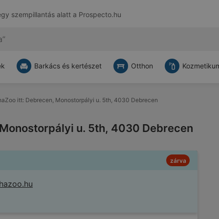
egy szempillantás alatt a
Prospecto.hu
ek
Barkács és kertészet
Otthon
Kozmetikum
haZoo itt: Debrecen, Monostorpályi u. 5th, 4030 Debrecen
 Monostorpályi u. 5th, 4030 Debrecen
zárva
phazoo.hu