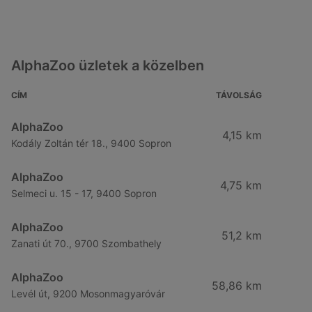
AlphaZoo üzletek a közelben
CÍM
TÁVOLSÁG
AlphaZoo
4,15 km
Kodály Zoltán tér 18., 9400 Sopron
AlphaZoo
4,75 km
Selmeci u. 15 - 17, 9400 Sopron
AlphaZoo
51,2 km
Zanati út 70., 9700 Szombathely
AlphaZoo
58,86 km
Levél út, 9200 Mosonmagyaróvár