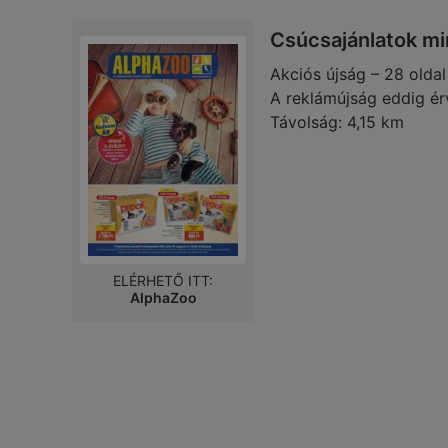
Csúcsajánlatok m
Akciós újság – 28 oldal
A reklámújság eddig ér
Távolság:
4,15 km
ELÉRHETŐ ITT:
AlphaZoo