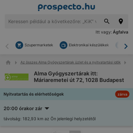
Itt vagy:
Ágfalva
Szupermarketek
Elektronikai készülékek
Bark
Vissza
To
Az összes Alma Gyógyszertárak üzlet és a nyitvatartási idők
A
Alma Gyógyszertárak itt:
Máriaremetei út 72, 1028 Budapest
Nyitvatartás és elérhetőségek
zárva
20:00 órakor zár
távolság:
182,93 km az Ön jelenlegi helyzetétől