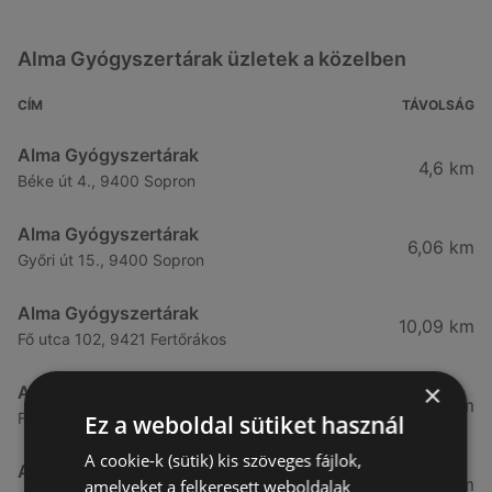
Alma Gyógyszertárak üzletek a közelben
CÍM
TÁVOLSÁG
Alma Gyógyszertárak
4,6 km
Béke út 4., 9400 Sopron
Alma Gyógyszertárak
6,06 km
Győri út 15., 9400 Sopron
Alma Gyógyszertárak
10,09 km
Fő utca 102, 9421 Fertőrákos
×
Alma Gyógyszertárak
10,27 km
Fő Utca 102., 9421 Sopron
Ez a weboldal sütiket használ
A cookie-k (sütik) kis szöveges fájlok,
Alma Gyógyszertárak
21,83 km
amelyeket a felkeresett weboldalak