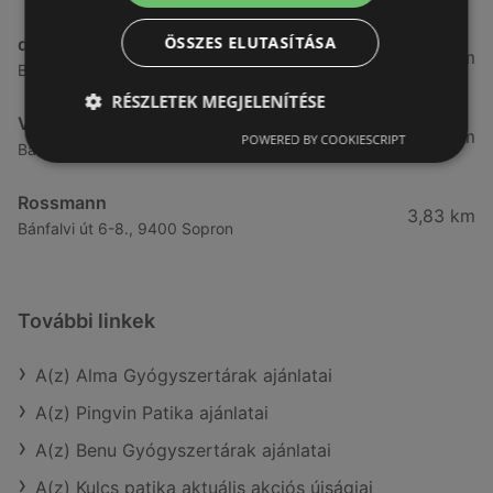
ÖSSZES ELUTASÍTÁSA
dm
3,28 km
Besenyő u. 23, 9400 Sopron
RÉSZLETEK MEGJELENÍTÉSE
Vianni
3,57 km
POWERED BY COOKIESCRIPT
Bánfalvi út 14., 9400 Sopron
Rossmann
3,83 km
Bánfalvi út 6-8., 9400 Sopron
További linkek
A(z) Alma Gyógyszertárak ajánlatai
A(z) Pingvin Patika ajánlatai
A(z) Benu Gyógyszertárak ajánlatai
A(z) Kulcs patika aktuális akciós újságjai