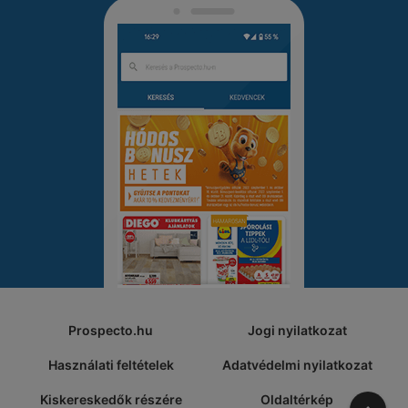
Prospecto.hu
Jogi nyilatkozat
Használati feltételek
Adatvédelmi nyilatkozat
Kiskereskedők részére
Oldaltérkép
A tete