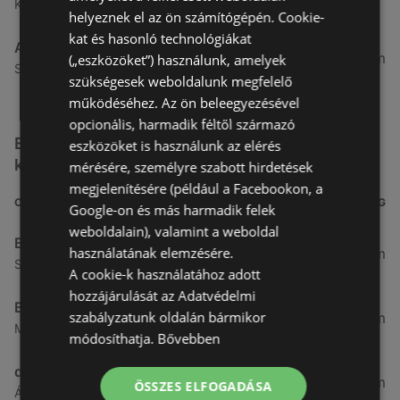
Kertekalja u. 1, 9437 Hegykő
helyeznek el az ön számítógépén. Cookie-
kat és hasonló technológiákat
Alma Gyógyszertárak
27,8 km
(„eszközöket”) használunk, amelyek
Szabadság u. 31, 9431 Fertőd
szükségesek weboldalunk megfelelő
működéséhez. Az ön beleegyezésével
opcionális, harmadik féltől származó
Egyéb Kozmetikumok és Drogéria üzletek a
eszközöket is használunk az elérés
közelben
mérésére, személyre szabott hirdetések
megjelenítésére (például a Facebookon, a
CÍM
TÁVOLSÁG
Google-on és más harmadik felek
weboldalain), valamint a weboldal
Benu Gyógyszertárak
használatának elemzésére.
0,27 km
Soproni utca 18., 9423 Ágfalva
A cookie-k használatához adott
hozzájárulását az Adatvédelmi
Benu Gyógyszertárak
szabályzatunk oldalán bármikor
2,55 km
Malompatak U.10, 9400 Sopron
módosíthatja.
Bővebben
dm
3,26 km
ÖSSZES ELFOGADÁSA
Ágfalvi út 4, 9400, 9400 Sopron