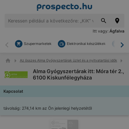
Itt vagy:
Ágfalva
Szupermarketek
Elektronikai készülékek
Bark
Vissza
To
Az összes Alma Gyógyszertárak üzlet és a nyitvatartási idők
A
Alma Gyógyszertárak itt: Móra tér 2.,
6100 Kiskunfélegyháza
Kapcsolat
távolság:
274,14 km az Ön jelenlegi helyzetétől