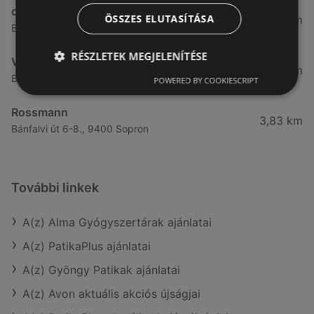
dm
ÖSSZES ELUTASÍTÁSA
3,28 km
Besenyő u. 23, 9400 Sopron
RÉSZLETEK MEGJELENÍTÉSE
Vianni
3,57 km
Bánfalvi út 14., 9400 Sopron
POWERED BY COOKIESCRIPT
Rossmann
3,83 km
Bánfalvi út 6-8., 9400 Sopron
További linkek
A(z) Alma Gyógyszertárak ajánlatai
A(z) PatikaPlus ajánlatai
A(z) Gyöngy Patikak ajánlatai
A(z) Avon aktuális akciós újságjai