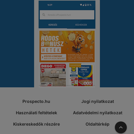
Prospecto.hu
Jogi nyilatkozat
Használati feltételek
Adatvédelmi nyilatkozat
Kiskereskedők részére
Oldaltérkép
A tete