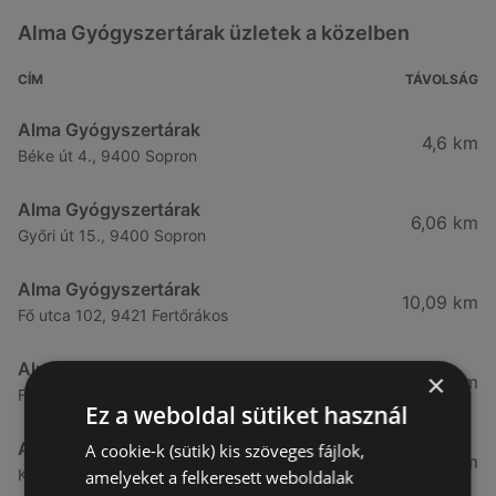
Alma Gyógyszertárak üzletek a közelben
CÍM
TÁVOLSÁG
Alma Gyógyszertárak
4,6 km
Béke út 4., 9400 Sopron
Alma Gyógyszertárak
6,06 km
Győri út 15., 9400 Sopron
Alma Gyógyszertárak
10,09 km
Fő utca 102, 9421 Fertőrákos
Alma Gyógyszertárak
×
10,27 km
Fő Utca 102., 9421 Sopron
Ez a weboldal sütiket használ
Alma Gyógyszertárak
A cookie-k (sütik) kis szöveges fájlok,
21,83 km
Kertekalja u. 1, 9437 Hegykő
amelyeket a felkeresett weboldalak