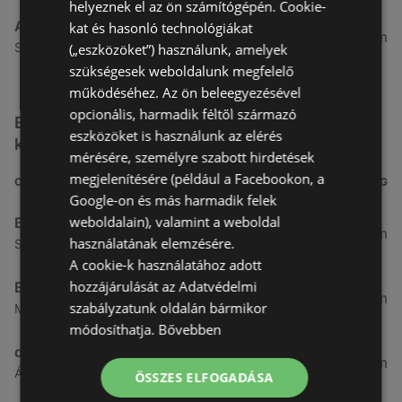
helyeznek el az ön számítógépén. Cookie-
Alma Gyógyszertárak
kat és hasonló technológiákat
27,8 km
Szabadság u. 31, 9431 Fertőd
(„eszközöket”) használunk, amelyek
szükségesek weboldalunk megfelelő
működéséhez. Az ön beleegyezésével
opcionális, harmadik féltől származó
Egyéb Kozmetikumok és Drogéria üzletek a
eszközöket is használunk az elérés
közelben
mérésére, személyre szabott hirdetések
megjelenítésére (például a Facebookon, a
CÍM
TÁVOLSÁG
Google-on és más harmadik felek
weboldalain), valamint a weboldal
Benu Gyógyszertárak
0,27 km
használatának elemzésére.
Soproni utca 18., 9423 Ágfalva
A cookie-k használatához adott
hozzájárulását az Adatvédelmi
Benu Gyógyszertárak
2,55 km
szabályzatunk oldalán bármikor
Malompatak U.10, 9400 Sopron
módosíthatja.
Bővebben
dm
3,26 km
Ágfalvi út 4, 9400, 9400 Sopron
ÖSSZES ELFOGADÁSA