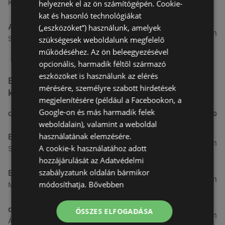
Kertekalja u. 1, 9437 Hegykő
helyeznek el az ön számítógépén. Cookie-
kat és hasonló technológiákat
Alma Gyógyszertárak
(„eszközöket”) használunk, amelyek
27,8 km
Szabadság u. 31, 9431 Fertőd
szükségesek weboldalunk megfelelő
működéséhez. Az ön beleegyezésével
opcionális, harmadik féltől származó
eszközöket is használunk az elérés
Egyéb Kozmetikumok és Drogéria üzletek a
mérésére, személyre szabott hirdetések
közelben
megjelenítésére (például a Facebookon, a
Google-on és más harmadik felek
CÍM
TÁVOLSÁG
weboldalain), valamint a weboldal
használatának elemzésére.
Benu Gyógyszertárak
0,27 km
A cookie-k használatához adott
Soproni utca 18., 9423 Ágfalva
hozzájárulását az Adatvédelmi
szabályzatunk oldalán bármikor
Benu Gyógyszertárak
2,55 km
módosíthatja.
Bővebben
Malompatak U.10, 9400 Sopron
dm
ÖSSZES ELFOGADÁSA
3,26 km
Ágfalvi út 4, 9400, 9400 Sopron