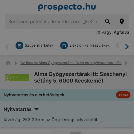
Itt vagy:
Ágfalva
Szupermarketek
Elektronikai készülékek
Bark
Vissza
To
Az összes Alma Gyógyszertárak üzlet és a nyitvatartási idők
A
Alma Gyógyszertárak itt: Széchenyi
sétány 5, 6000 Kecskemét
Nyitvatartás és elérhetőségek
zárva
Nyitvatartás
távolság:
253,39 km az Ön jelenlegi helyzetétől