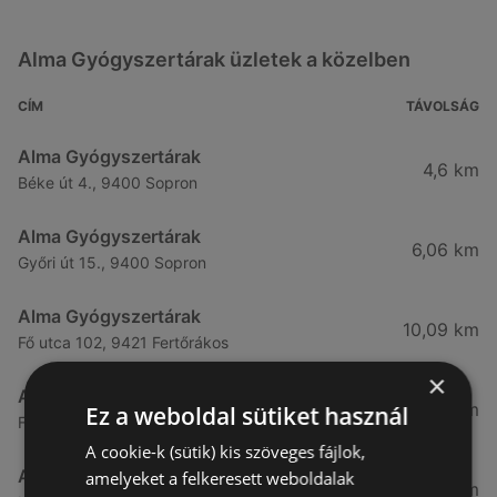
Alma Gyógyszertárak üzletek a közelben
CÍM
TÁVOLSÁG
Alma Gyógyszertárak
4,6 km
Béke út 4., 9400 Sopron
Alma Gyógyszertárak
6,06 km
Győri út 15., 9400 Sopron
Alma Gyógyszertárak
10,09 km
Fő utca 102, 9421 Fertőrákos
×
Alma Gyógyszertárak
10,27 km
Ez a weboldal sütiket használ
Fő Utca 102., 9421 Sopron
A cookie-k (sütik) kis szöveges fájlok,
Alma Gyógyszertárak
amelyeket a felkeresett weboldalak
21,83 km