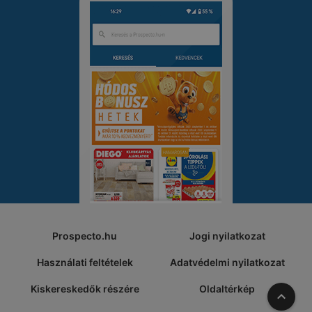
Prospecto.hu
Jogi nyilatkozat
Használati feltételek
Adatvédelmi nyilatkozat
Kiskereskedők részére
Oldaltérkép
A tete