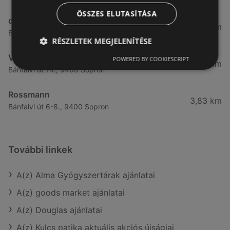
ÖSSZES ELUTASÍTÁSA
dm
3,28 km
Besenyő u. 23, 9400 Sopron
RÉSZLETEK MEGJELENÍTÉSE
Vianni
POWERED BY COOKIESCRIPT
3,57 km
Bánfalvi út 14., 9400 Sopron
Rossmann
3,83 km
Bánfalvi út 6-8., 9400 Sopron
További linkek
A(z) Alma Gyógyszertárak ajánlatai
A(z) goods market ajánlatai
A(z) Douglas ajánlatai
A(z) Kulcs patika aktuális akciós újságjai