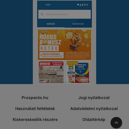
Prospecto.hu
Jogi nyilatkozat
Használati feltételek
Adatvédelmi nyilatkozat
Kiskereskedők részére
Oldaltérkép
A tete