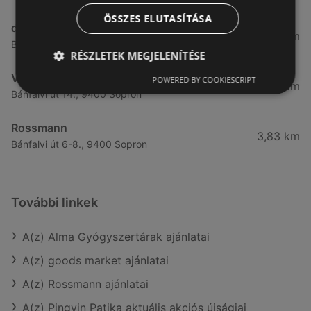
ÖSSZES ELUTASÍTÁSA
dm
3,28 km
Besenyő u. 23, 9400 Sopron
RÉSZLETEK MEGJELENÍTÉSE
Vianni
POWERED BY COOKIESCRIPT
3,57 km
Bánfalvi út 14., 9400 Sopron
Rossmann
3,83 km
Bánfalvi út 6-8., 9400 Sopron
További linkek
A(z) Alma Gyógyszertárak ajánlatai
A(z) goods market ajánlatai
A(z) Rossmann ajánlatai
A(z) Pingvin Patika aktuális akciós újságjai