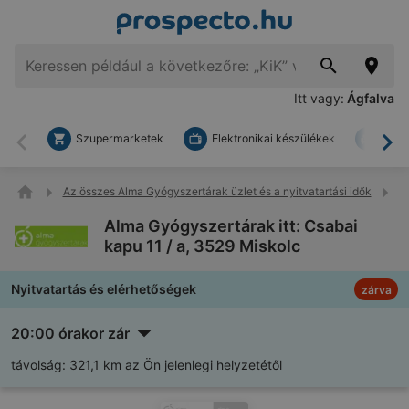
Itt vagy:
Ágfalva
Szupermarketek
Elektronikai készülékek
Bark
Vissza
To
Az összes Alma Gyógyszertárak üzlet és a nyitvatartási idők
Al
Alma Gyógyszertárak itt: Csabai
kapu 11 / a, 3529 Miskolc
Nyitvatartás és elérhetőségek
zárva
20:00 órakor zár
távolság:
321,1 km az Ön jelenlegi helyzetétől