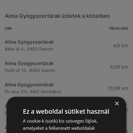
Alma Gyógyszertárak üzletek a közelben
CÍM
TÁVOLSÁG
Alma Gyógyszertárak
4,6 km
Béke út 4., 9400 Sopron
Alma Gyógyszertárak
6,06 km
Győri út 15., 9400 Sopron
Alma Gyógyszertárak
10,09 km
Fő utca 102, 9421 Fertőrákos
×
Alma Gyógyszertárak
10,27 km
Ez a weboldal sütiket használ
Fő Utca 102., 9421 Sopron
A cookie-k (sütik) kis szöveges fájlok,
Alma Gyógyszertárak
amelyeket a felkeresett weboldalak
21,83 km