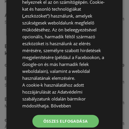
Kertekalja u. 1, 9437 Hegykő
helyeznek el az ön számítógépén. Cookie-
kat és hasonló technológiákat
Alma Gyógyszertárak
(„eszközöket”) használunk, amelyek
27,8 km
Szabadság u. 31, 9431 Fertőd
szükségesek weboldalunk megfelelő
működéséhez. Az ön beleegyezésével
opcionális, harmadik féltől származó
eszközöket is használunk az elérés
Egyéb Kozmetikumok és Drogéria üzletek a
mérésére, személyre szabott hirdetések
közelben
megjelenítésére (például a Facebookon, a
Google-on és más harmadik felek
CÍM
TÁVOLSÁG
weboldalain), valamint a weboldal
használatának elemzésére.
Benu Gyógyszertárak
0,27 km
A cookie-k használatához adott
Soproni utca 18., 9423 Ágfalva
hozzájárulását az Adatvédelmi
szabályzatunk oldalán bármikor
Benu Gyógyszertárak
2,55 km
módosíthatja.
Bővebben
Malompatak U.10, 9400 Sopron
dm
ÖSSZES ELFOGADÁSA
3,26 km
Ágfalvi út 4, 9400, 9400 Sopron