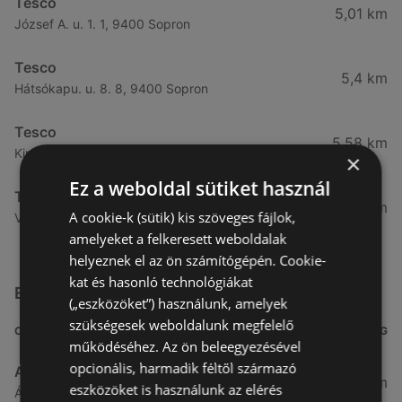
Tesco
5,01 km
József A. u. 1. 1, 9400 Sopron
Tesco
5,4 km
Hátsókapu. u. 8. 8, 9400 Sopron
Tesco
5,58 km
Király J. u. 3. 3, 9400 Sopron
×
Ez a weboldal sütiket használ
Tesco
5,84 km
A cookie-k (sütik) kis szöveges fájlok,
Végfordulat u. 9. 9, 9400 Sopron
amelyeket a felkeresett weboldalak
helyeznek el az ön számítógépén. Cookie-
kat és hasonló technológiákat
Egyéb Szupermarketek üzletek a közelben
(„eszközöket”) használunk, amelyek
szükségesek weboldalunk megfelelő
CÍM
TÁVOLSÁG
működéséhez. Az ön beleegyezésével
opcionális, harmadik féltől származó
Aldi
3,26 km
eszközöket is használunk az elérés
Ágfalvi út 4/A., 9400 Sopron