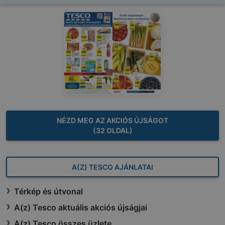
NÉZD MEG AZ AKCIÓS ÚJSÁGOT
(32 OLDAL)
A(Z) TESCO AJÁNLATAI
Térkép és útvonal
A(z) Tesco aktuális akciós újságjai
A(z) Tesco összes üzlete