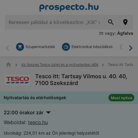
Itt vagy:
Ágfalva
Szupermarketek
Elektronikai készülékek
Bark
Vissza
To
Az összes Tesco üzlet és a nyitvatartási idők
Tesco itt: Tartsa
Tesco itt: Tartsay Vilmos u. 40. 40,
7100 Szekszárd
Nyitvatartás és elérhetőségek
Most nyitva
22:00 órakor zár
Weboldal:
tesco.hu
távolság:
224,01 km az Ön jelenlegi helyzetétől