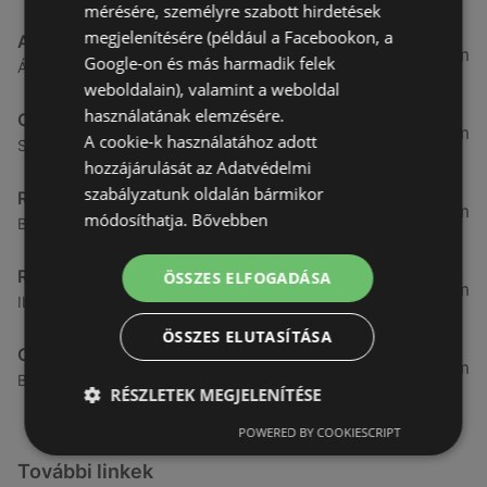
mérésére, személyre szabott hirdetések
megjelenítésére (például a Facebookon, a
ALDI Magyarország Élelmiszer Bt.
3,26 km
Google-on és más harmadik felek
Ágfalvi út 4/a, 9400 Sopron
weboldalain), valamint a weboldal
használatának elemzésére.
CBA
3,31 km
A cookie-k használatához adott
Somfalvi u. 14., 9400 Sopron
hozzájárulását az Adatvédelmi
szabályzatunk oldalán bármikor
Reál
3,32 km
módosíthatja.
Bővebben
Besenyő u. 16., 9400 Sopron
Reál
ÖSSZES ELFOGADÁSA
3,41 km
Ibolya út 15., 9400 Sopron
ÖSSZES ELUTASÍTÁSA
CBA
3,58 km
Bánfalvi u. 14, 9400 Sopron
RÉSZLETEK MEGJELENÍTÉSE
POWERED BY COOKIESCRIPT
További linkek