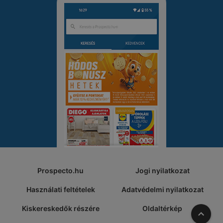
Prospecto.hu
Jogi nyilatkozat
Használati feltételek
Adatvédelmi nyilatkozat
Kiskereskedők részére
Oldaltérkép
A tete