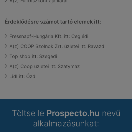
A(z) FullDiszkont ajánlatai
Érdeklődésre számot tartó elemek itt:
Fressnapf-Hungária Kft. itt: Ceglédi
A(z) COOP Szolnok Zrt. üzletei itt: Ravazd
Top shop itt: Szegedi
A(z) Coop üzletei itt: Szatymaz
Lidl itt: Ózdi
Töltse le
Prospecto.hu
nevű
alkalmazásunkat: