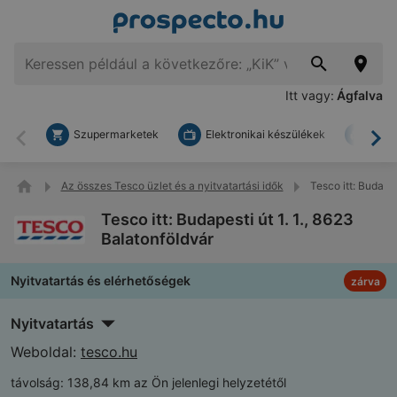
Itt vagy:
Ágfalva
Szupermarketek
Elektronikai készülékek
Bark
Vissza
To
Az összes Tesco üzlet és a nyitvatartási idők
Tesco itt: Budapes
Tesco itt: Budapesti út 1. 1., 8623
Balatonföldvár
Nyitvatartás és elérhetőségek
zárva
Nyitvatartás
Weboldal:
tesco.hu
távolság:
138,84 km az Ön jelenlegi helyzetétől