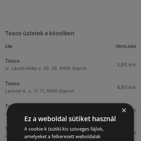
Tesco üzletek a közelben
CÍM
TÁVOLSÁG
Tesco
3,95 km
Iv. László király u. 39. 39, 9400 Sopron
Tesco
4,93 km
Lackner K. u. 11. 11, 9400 Sopron
Tesco
×
5,01 km
József A. u. 1. 1, 9400 Sopron
Ez a weboldal sütiket használ
A cookie-k (sütik) kis szöveges fájlok,
Tesco
5,4 km
amelyeket a felkeresett weboldalak
Hátsókapu. u. 8. 8, 9400 Sopron