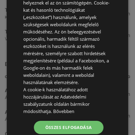
helyeznek el az ön számítógépén. Cookie-
kat és hasonló technológiákat
Tesco
5,58 km
(„eszközöket”) használunk, amelyek
Király J. u. 3. 3, 9400 Sopron
szükségesek weboldalunk megfelelő
működéséhez. Az ön beleegyezésével
Tesco
5,84 km
opcionális, harmadik féltől származó
Végfordulat u. 9. 9, 9400 Sopron
eszközöket is használunk az elérés
mérésére, személyre szabott hirdetések
megjelenítésére (például a Facebookon, a
Egyéb Szupermarketek üzletek a közelben
Google-on és más harmadik felek
weboldalain), valamint a weboldal
CÍM
TÁVOLSÁG
használatának elemzésére.
A cookie-k használatához adott
Aldi
3,26 km
hozzájárulását az Adatvédelmi
Ágfalvi út 4/A., 9400 Sopron
szabályzatunk oldalán bármikor
módosíthatja.
Bővebben
ALDI
3,26 km
Ágfalvi út 4/a, 9400 Sopron
ÖSSZES ELFOGADÁSA
CBA