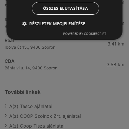
3,31 km
Somfalvi u. 14., 9400 Sopron
ÖSSZES ELUTASÍTÁSA
Reál
3,32 km
RÉSZLETEK MEGJELENÍTÉSE
Besenyő u. 16., 9400 Sopron
POWERED BY COOKIESCRIPT
Reál
3,41 km
Ibolya út 15., 9400 Sopron
CBA
3,58 km
Bánfalvi u. 14, 9400 Sopron
További linkek
A(z) Tesco ajánlatai
A(z) COOP Szolnok Zrt. ajánlatai
A(z) Coop Tisza ajánlatai