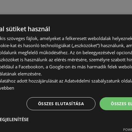
l sütiket használ
) kis szöveges fájlok, amelyeket a felkeresett weboldalak helyeznek
okie-kat és hasonló technológiákat („eszközöket”) használunk, a
ldalunk megfelelő működéséhez. Az ön beleegyezésével opcioná
szközöket is használunk az elérés mérésére, személyre szabott hi
(például a Facebookon, a Google-on és más harmadik felek webold
álatának elemzésére.
álatához adott hozzájárulását az Adatvédelmi szabályzatunk olda
vebben
ÖSSZES ELUTASÍTÁSA
ÖSSZES 
EGJELENÍTÉSE
POWE