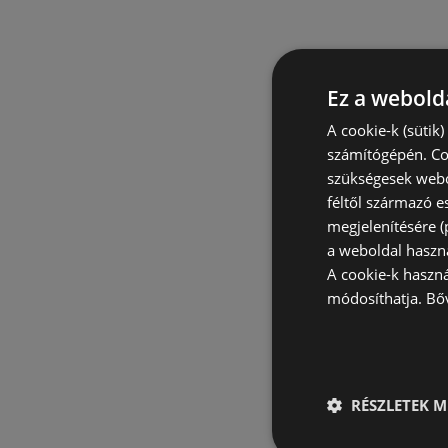
Ez a webolda
A cookie-k (sütik
számítógépén. Co
szükségesek webo
féltől származó e
megjelenítésére 
a weboldal haszn
A cookie-k haszn
módosíthatja.
Bő
RÉSZLETEK M