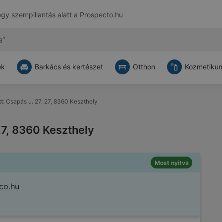
egy szempillantás alatt a
Prospecto.hu
ek
Barkács és kertészet
Otthon
Kozmetikum
tt: Csapás u. 27. 27, 8360 Keszthely
 27, 8360 Keszthely
Most nyitva
co.hu