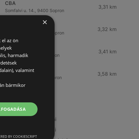
CBA
3,31 km
Somfalvi u. 14., 9400 Sopron
×
Reál
3,32 km
Besenyő u. 16., 9400 Sopron
 el az ön
melyek
Reál
3,41 km
lis, harmadik
Ibolya út 15., 9400 Sopron
rdetések
alain), valamint
CBA
3,58 km
Bánfalvi u. 14, 9400 Sopron
lán bármikor
További linkek
ELFOGADÁSA
A(z) Tesco ajánlatai
A(z) Privát ajánlatai
RED BY COOKIESCRIPT