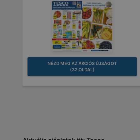
NÉZD MEG AZ AKCIÓS ÚJSÁGOT
(32 OLDAL)