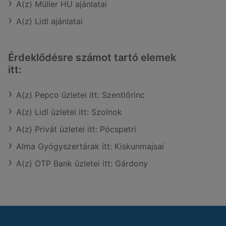
A(z) Müller HU ajánlatai
A(z) Lidl ajánlatai
Érdeklődésre számot tartó elemek
itt:
A(z) Pepco üzletei itt: Szentlőrinc
A(z) Lidl üzletei itt: Szolnok
A(z) Privát üzletei itt: Pócspetri
Alma Gyógyszertárak itt: Kiskunmajsai
A(z) OTP Bank üzletei itt: Gárdony