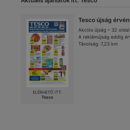
Aktuális ajánlatok itt: Tesco
Tesco újság érvén
Akciós újság – 32 oldal
A reklámújság eddig ér
Távolság:
7,23 km
ELÉRHETŐ ITT:
Tesco