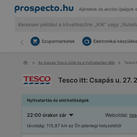
Ajánlatok és akciós újságok 
Szupermarketek
Elektronikai készülék
Vissza
Az összes Tesco üzlet és a nyitvatartási idők
Tesco i
Tesco itt: Csapás u. 27.
Nyitvatartás és elérhetőségek
22:00 órakor zár
Weboldal:
tes
távolság:
115,87 km az Ön jelenlegi helyzetétől