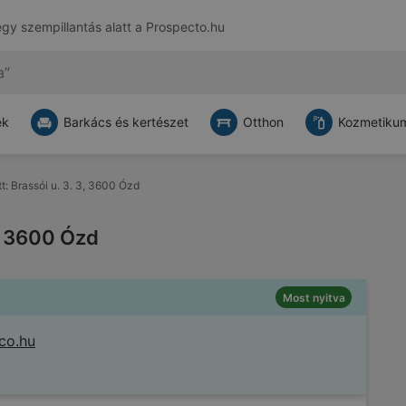
egy szempillantás alatt a
Prospecto.hu
ek
Barkács és kertészet
Otthon
Kozmetikum
tt: Brassói u. 3. 3, 3600 Ózd
3, 3600 Ózd
Most nyitva
co.hu