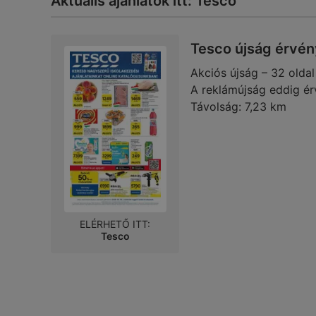
Aktuális ajánlatok itt: Tesco
Tesco újság érvén
Akciós újság – 32 oldal
A reklámújság eddig ér
Távolság:
7,23 km
ELÉRHETŐ ITT:
Tesco