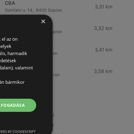
CBA
3,31 km
Somfalvi u. 14., 9400 Sopron
×
Reál
3,32 km
Besenyő u. 16., 9400 Sopron
 el az ön
melyek
Reál
3,41 km
lis, harmadik
Ibolya út 15., 9400 Sopron
rdetések
alain), valamint
CBA
3,58 km
Bánfalvi u. 14, 9400 Sopron
lán bármikor
További linkek
ELFOGADÁSA
A(z) Tesco ajánlatai
A(z) Coop ajánlatai
RED BY COOKIESCRIPT