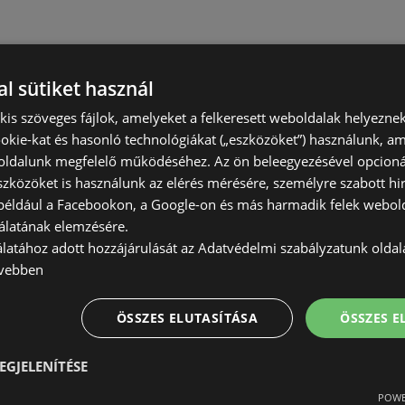
l sütiket használ
) kis szöveges fájlok, amelyeket a felkeresett weboldalak helyeznek
okie-kat és hasonló technológiákat („eszközöket”) használunk, a
ldalunk megfelelő működéséhez. Az ön beleegyezésével opcioná
szközöket is használunk az elérés mérésére, személyre szabott hi
(például a Facebookon, a Google-on és más harmadik felek webold
álatának elemzésére.
álatához adott hozzájárulását az Adatvédelmi szabályzatunk olda
vebben
ÖSSZES ELUTASÍTÁSA
ÖSSZES 
EGJELENÍTÉSE
POWE