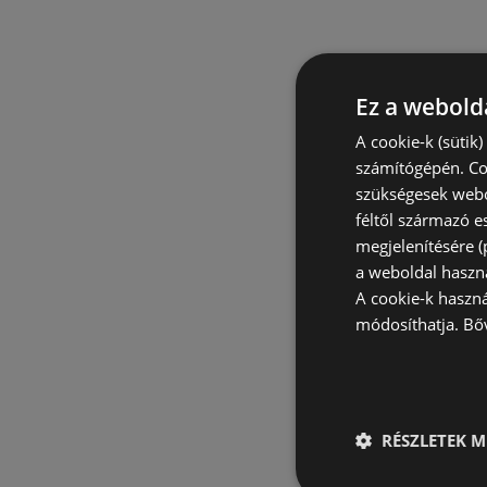
Ez a webolda
A cookie-k (sütik
számítógépén. Co
szükségesek webo
féltől származó e
megjelenítésére 
a weboldal haszn
A cookie-k haszn
módosíthatja.
Bő
RÉSZLETEK M