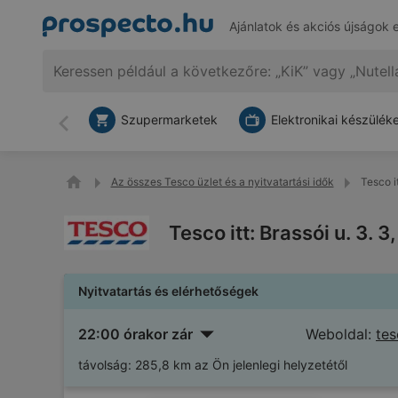
Ajánlatok és akciós újságok 
Szupermarketek
Elektronikai készülék
Vissza
Az összes Tesco üzlet és a nyitvatartási idők
Tesco i
Tesco itt: Brassói u. 3. 
Nyitvatartás és elérhetőségek
22:00 órakor zár
Weboldal:
tes
távolság:
285,8 km az Ön jelenlegi helyzetétől