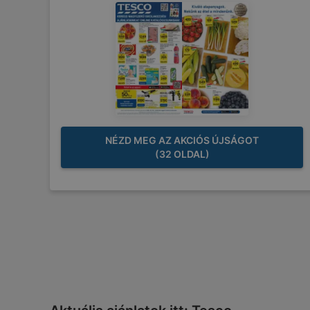
NÉZD MEG AZ AKCIÓS ÚJSÁGOT
(32 OLDAL)