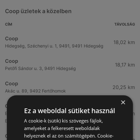
Coop üzletek a közelben
CÍM
TÁVOLSÁG
Coop
18,02 km
Hidegség, Széchenyi u. 1, 9491, 9491 Hidegség
Coop
18,17 km
Petőfi Sándor u. 3, 9491 Hidegség
Coop
20,25 km
Akác u. 89, 9492 Fertőhomok
×
Coop
Ez a weboldal sütiket használ
21,83 km
Esztergom, Külső Bánomi út, 2500, 9437
A cookie-k (sütik) kis szöveges fájlok,
Esztergom
amelyeket a felkeresett weboldalak
helyeznek el az ön számítógépén. Cookie-
Coop
23,22 km