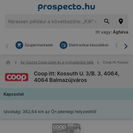
Itt vagy:
Ágfalva
Szupermarketek
Elektronikai készülékek
Bark
Vissza
To
Az összes Coop üzlet és a nyitvatartási idők
Coop itt: Kossuth
Coop itt: Kossuth U. 3/B. 3, 4064,
4064 Balmazújváros
Kapcsolat
távolság:
362,64 km az Ön jelenlegi helyzetétől