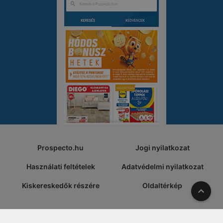
Prospecto.hu
Jogi nyilatkozat
Használati feltételek
Adatvédelmi nyilatkozat
Kiskereskedők részére
Oldaltérkép
A tete