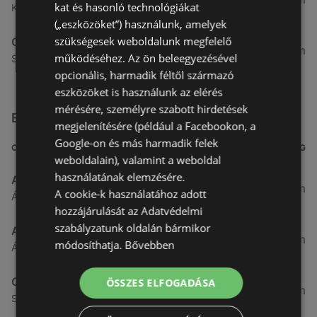
kat és hasonló technológiákat
Kossuth L.U. 558/8.Hrsz, 9483 Fertőszentmiklós
(„eszközöket”) használunk, amelyek
szükségesek weboldalunk megfelelő
Coop
24,98 km
működéséhez. Az ön beleegyezésével
Soproni U. 4., 9436 Fertőd
opcionális, harmadik féltől származó
eszközöket is használunk az elérés
mérésére, személyre szabott hirdetések
Egyéb Szupermarketek üzletek a közelben
megjelenítésére (például a Facebookon, a
Google-on és más harmadik felek
CÍM
TÁVOLSÁG
weboldalain), valamint a weboldal
használatának elemzésére.
Aldi
3,26 km
A cookie-k használatához adott
Ágfalvi út 4/A., 9400 Sopron
hozzájárulását az Adatvédelmi
szabályzatunk oldalán bármikor
ALDI
3,26 km
módosíthatja.
Bővebben
Ágfalvi út 4/a, 9400 Sopron
CBA
ÖSSZES ELFOGADÁSA
3,31 km
Somfalvi u. 14., 9400 Sopron