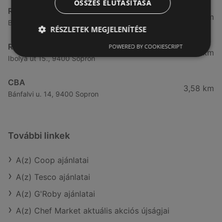
ÖSSZES ELUTASÍTÁSA
Reál
3,32 km
Besenyő u. 16., 9400 Sopron
RÉSZLETEK MEGJELENÍTÉSE
Reál
POWERED BY COOKIESCRIPT
3,41 km
Ibolya út 15., 9400 Sopron
CBA
3,58 km
Bánfalvi u. 14, 9400 Sopron
További linkek
A(z) Coop ajánlatai
A(z) Tesco ajánlatai
A(z) G'Roby ajánlatai
A(z) Chef Market aktuális akciós újságjai