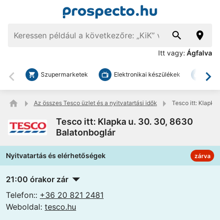
Itt vagy:
Ágfalva
Szupermarketek
Elektronikai készülékek
Bark
Vissza
To
Az összes Tesco üzlet és a nyitvatartási idők
Tesco itt: Klapka
Tesco itt: Klapka u. 30. 30, 8630
Balatonboglár
Nyitvatartás és elérhetőségek
zárva
21:00 órakor zár
Telefon::
+36 20 821 2481
Weboldal:
tesco.hu