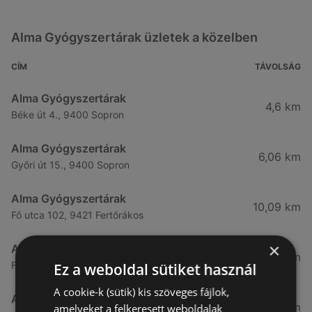
Alma Gyógyszertárak üzletek a közelben
CÍM
TÁVOLSÁG
Alma Gyógyszertárak
4,6 km
Béke út 4., 9400 Sopron
Alma Gyógyszertárak
6,06 km
Győri út 15., 9400 Sopron
Alma Gyógyszertárak
10,09 km
Fő utca 102, 9421 Fertőrákos
×
Alma Gyógyszertárak
10,27 km
Fő Utca 102., 9421 Sopron
Ez a weboldal sütiket használ
A cookie-k (sütik) kis szöveges fájlok,
Alma Gyógyszertárak
21,83 km
amelyeket a felkeresett weboldalak