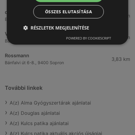
ÖSSZES ELUTASÍTÁSA
dm
3,28 km
Besenyő u. 23, 9400 Sopron
RÉSZLETEK MEGJELENÍTÉSE
Vianni
3,57 km
POWERED BY COOKIESCRIPT
Bánfalvi út 14., 9400 Sopron
Rossmann
3,83 km
Bánfalvi út 6-8., 9400 Sopron
További linkek
A(z) Alma Gyógyszertárak ajánlatai
A(z) Douglas ajánlatai
A(z) Kulcs patika ajánlatai
A(z) Kulcs patika aktuális akciós újságjai