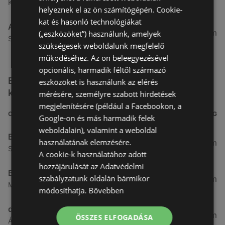
Kertekalja u. 1, 9437 Hegykő
helyeznek el az ön számítógépén. Cookie-
kat és hasonló technológiákat
Alma Gyógyszertárak
27,8 km
(„eszközöket”) használunk, amelyek
Szabadság u. 31, 9431 Fertőd
szükségesek weboldalunk megfelelő
működéséhez. Az ön beleegyezésével
opcionális, harmadik féltől származó
Egyéb Kozmetikumok és Drogéria üzletek a
eszközöket is használunk az elérés
közelben
mérésére, személyre szabott hirdetések
megjelenítésére (például a Facebookon, a
CÍM
TÁVOLSÁG
Google-on és más harmadik felek
weboldalain), valamint a weboldal
Benu Gyógyszertárak
használatának elemzésére.
0,27 km
Soproni utca 18., 9423 Ágfalva
A cookie-k használatához adott
hozzájárulását az Adatvédelmi
Benu Gyógyszertárak
szabályzatunk oldalán bármikor
2,55 km
Malompatak U.10, 9400 Sopron
módosíthatja.
Bővebben
dm
3,26 km
ÖSSZES ELFOGADÁSA
Ágfalvi út 4, 9400, 9400 Sopron