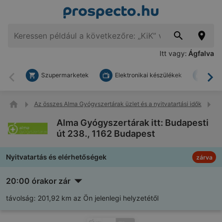
Itt vagy:
Ágfalva
Szupermarketek
Elektronikai készülékek
Bark
Vissza
To
Az összes Alma Gyógyszertárak üzlet és a nyitvatartási idők
Al
Alma Gyógyszertárak itt: Budapesti
út 238., 1162 Budapest
Nyitvatartás és elérhetőségek
zárva
20:00 órakor zár
távolság:
201,92 km az Ön jelenlegi helyzetétől