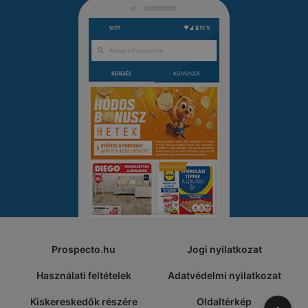
Prospecto.hu
Jogi nyilatkozat
Használati feltételek
Adatvédelmi nyilatkozat
Kiskereskedők részére
Oldaltérkép
A tete