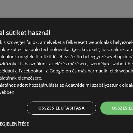
l sütiket használ
) kis szöveges fájlok, amelyeket a felkeresett weboldalak helyeznek
okie-kat és hasonló technológiákat („eszközöket”) használunk, a
ldalunk megfelelő működéséhez. Az ön beleegyezésével opcioná
szközöket is használunk az elérés mérésére, személyre szabott hi
(például a Facebookon, a Google-on és más harmadik felek webold
álatának elemzésére.
álatához adott hozzájárulását az Adatvédelmi szabályzatunk olda
vebben
ÖSSZES ELUTASÍTÁSA
ÖSSZES 
EGJELENÍTÉSE