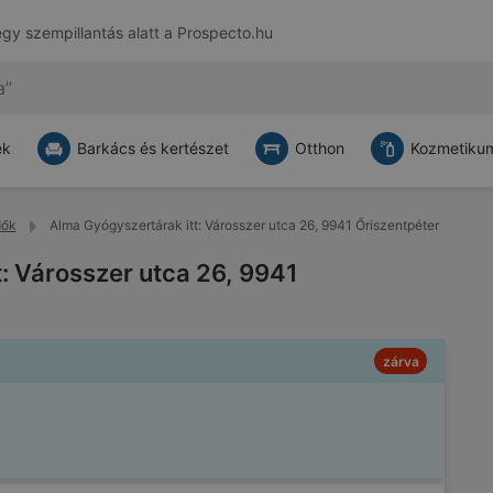
egy szempillantás alatt a
Prospecto.hu
ek
Barkács és kertészet
Otthon
Kozmetikum
dők
Alma Gyógyszertárak itt: Városszer utca 26, 9941 Őriszentpéter
: Városszer utca 26, 9941
zárva