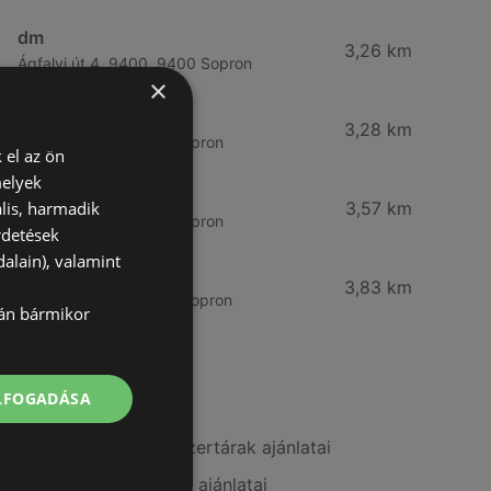
dm
3,26 km
Ágfalvi út 4, 9400, 9400 Sopron
×
dm
3,28 km
Besenyő u. 23, 9400 Sopron
 el az ön
melyek
Vianni
lis, harmadik
3,57 km
Bánfalvi út 14., 9400 Sopron
rdetések
alain), valamint
Rossmann
3,83 km
Bánfalvi út 6-8., 9400 Sopron
lán bármikor
További linkek
ELFOGADÁSA
A(z) Alma Gyógyszertárak ajánlatai
A(z) Pingvin Patika ajánlatai