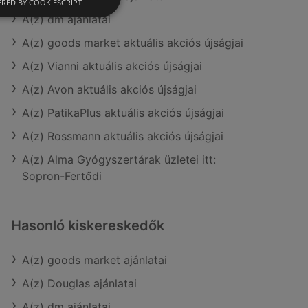
RED BY COOKIESCRIPT
A(z) dm ajánlatai
A(z) goods market aktuális akciós újságjai
A(z) Vianni aktuális akciós újságjai
A(z) Avon aktuális akciós újságjai
A(z) PatikaPlus aktuális akciós újságjai
A(z) Rossmann aktuális akciós újságjai
A(z) Alma Gyógyszertárak üzletei itt:
Sopron-Fertődi
Hasonló kiskereskedők
A(z) goods market ajánlatai
A(z) Douglas ajánlatai
A(z) dm ajánlatai