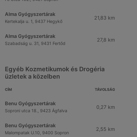
Alma Gyógyszertárak
21,83 km
Kertekalja u. 1, 9437 Hegykő
Alma Gyógyszertárak
27,8 km
Szabadság u. 31, 9431 Fertőd
Egyéb Kozmetikumok és Drogéria
üzletek a közelben
CÍM
TÁVOLSÁG
Benu Gyógyszertárak
0,27 km
Soproni utca 18., 9423 Ágfalva
Benu Gyógyszertárak
2,55 km
Malompatak U.10, 9400 Sopron