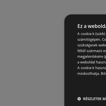
Ez a webolda
A cookie-k (sütik
számítógépén. Co
szükségesek webo
féltől származó e
megjelenítésére 
a weboldal haszn
A cookie-k haszn
módosíthatja.
Bő
RÉSZLETEK M