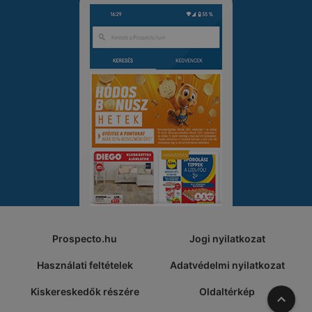
Prospecto.hu
Jogi nyilatkozat
Használati feltételek
Adatvédelmi nyilatkozat
Kiskereskedők részére
Oldaltérkép
A tete