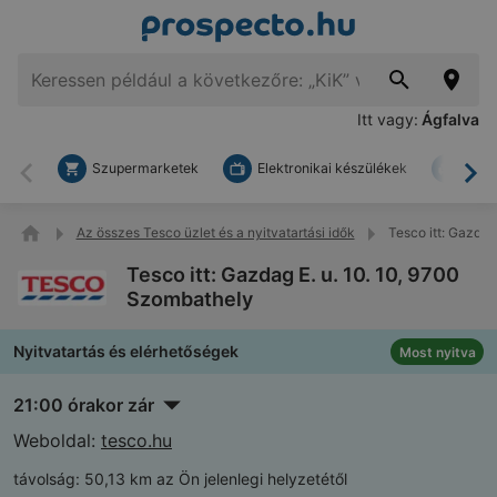
Itt vagy:
Ágfalva
Szupermarketek
Elektronikai készülékek
Bark
Vissza
To
Az összes Tesco üzlet és a nyitvatartási idők
Tesco itt: Gazdag
Tesco itt: Gazdag E. u. 10. 10, 9700
Szombathely
Nyitvatartás és elérhetőségek
Most nyitva
21:00 órakor zár
Weboldal:
tesco.hu
távolság:
50,13 km az Ön jelenlegi helyzetétől