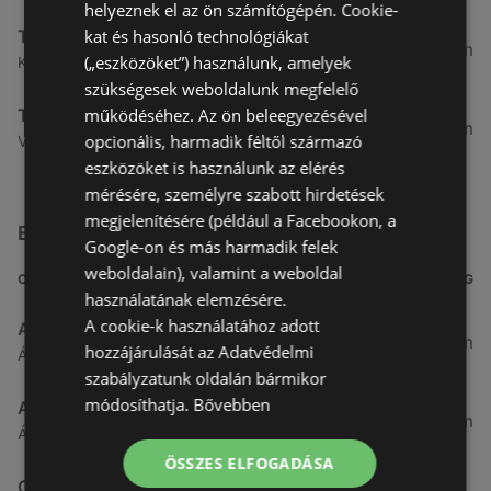
helyeznek el az ön számítógépén. Cookie-
kat és hasonló technológiákat
Tesco
5,58 km
(„eszközöket”) használunk, amelyek
Király J. u. 3. 3, 9400 Sopron
szükségesek weboldalunk megfelelő
működéséhez. Az ön beleegyezésével
Tesco
5,84 km
opcionális, harmadik féltől származó
Végfordulat u. 9. 9, 9400 Sopron
eszközöket is használunk az elérés
mérésére, személyre szabott hirdetések
megjelenítésére (például a Facebookon, a
Egyéb Szupermarketek üzletek a közelben
Google-on és más harmadik felek
weboldalain), valamint a weboldal
CÍM
TÁVOLSÁG
használatának elemzésére.
A cookie-k használatához adott
Aldi
3,26 km
hozzájárulását az Adatvédelmi
Ágfalvi út 4/A., 9400 Sopron
szabályzatunk oldalán bármikor
módosíthatja.
Bővebben
ALDI
3,26 km
Ágfalvi út 4/a, 9400 Sopron
ÖSSZES ELFOGADÁSA
CBA