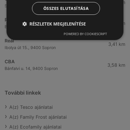
3,31 km
Somfalvi u. 14., 9400 Sopron
ÖSSZES ELUTASÍTÁSA
Reál
3,32 km
RÉSZLETEK MEGJELENÍTÉSE
Besenyő u. 16., 9400 Sopron
POWERED BY COOKIESCRIPT
Reál
3,41 km
Ibolya út 15., 9400 Sopron
CBA
3,58 km
Bánfalvi u. 14, 9400 Sopron
További linkek
A(z) Tesco ajánlatai
A(z) Family Frost ajánlatai
A(z) Ecofamily ajánlatai