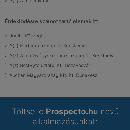
A(z) Aldi ajánlatai
Érdeklődésre számot tartó elemek itt:
dm itt: Kőszegi
A(z) Herbária üzletei itt: Kecskemét
A(z) Alma Gyógyszertárak üzletei itt: Keszthely
A(z) BestByte üzletei itt: Tiszavasvári
Auchan Magyarország kft. itt: Dunakeszi
Töltse le
Prospecto.hu
nevű
alkalmazásunkat: