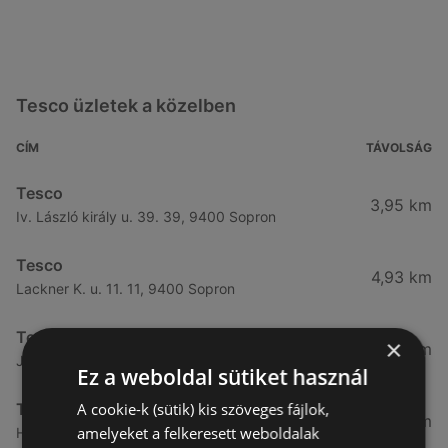
Tesco üzletek a közelben
CÍM
TÁVOLSÁG
Tesco
3,95 km
Iv. László király u. 39. 39, 9400 Sopron
Tesco
4,93 km
Lackner K. u. 11. 11, 9400 Sopron
Tesco
×
5,01 km
József A. u. 1. 1, 9400 Sopron
Ez a weboldal sütiket használ
A cookie-k (sütik) kis szöveges fájlok,
Tesco
5,4 km
amelyeket a felkeresett weboldalak
Hátsókapu. u. 8. 8, 9400 Sopron