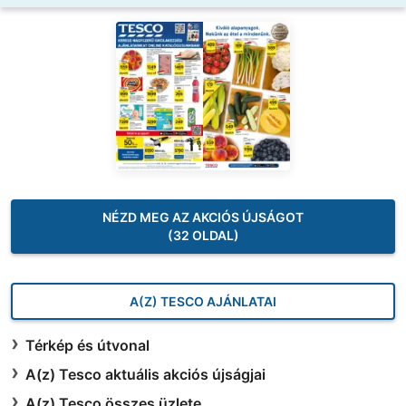
NÉZD MEG AZ AKCIÓS ÚJSÁGOT
(32 OLDAL)
A(Z) TESCO AJÁNLATAI
Térkép és útvonal
A(z) Tesco aktuális akciós újságjai
A(z) Tesco összes üzlete