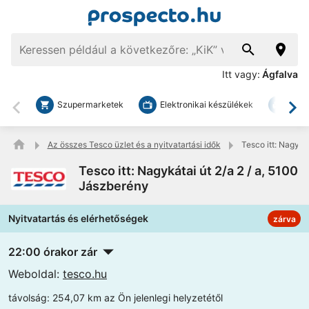
Itt vagy:
Ágfalva
Szupermarketek
Elektronikai készülékek
Bark
Vissza
To
Az összes Tesco üzlet és a nyitvatartási idők
Tesco itt: Nagyká
Tesco itt: Nagykátai út 2/a 2 / a, 5100
Jászberény
Nyitvatartás és elérhetőségek
zárva
22:00 órakor zár
Weboldal:
tesco.hu
távolság:
254,07 km az Ön jelenlegi helyzetétől