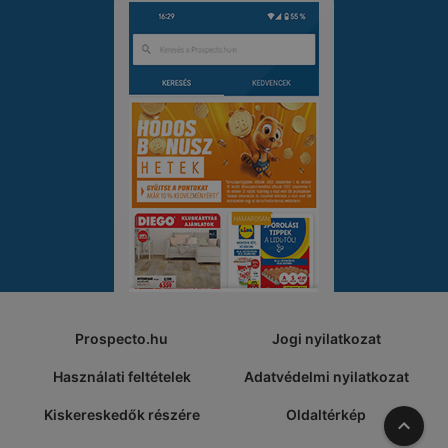
Prospecto.hu
Jogi nyilatkozat
Használati feltételek
Adatvédelmi nyilatkozat
Kiskereskedők részére
Oldaltérkép
A tete