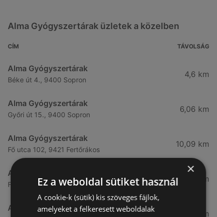
Alma Gyógyszertárak üzletek a közelben
CÍM
TÁVOLSÁG
Alma Gyógyszertárak
4,6 km
Béke út 4., 9400 Sopron
Alma Gyógyszertárak
6,06 km
Győri út 15., 9400 Sopron
Alma Gyógyszertárak
10,09 km
Fő utca 102, 9421 Fertőrákos
×
Alma Gyógyszertárak
10,27 km
Ez a weboldal sütiket használ
Fő Utca 102., 9421 Sopron
A cookie-k (sütik) kis szöveges fájlok,
Alma Gyógyszertárak
amelyeket a felkeresett weboldalak
21,83 km