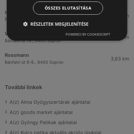
ÖSSZES ELUTASÍTÁSA
dm
3,28 km
Besenyő u. 23, 9400 Sopron
RÉSZLETEK MEGJELENÍTÉSE
Vianni
POWERED BY COOKIESCRIPT
3,57 km
Bánfalvi út 14., 9400 Sopron
Rossmann
3,83 km
Bánfalvi út 6-8., 9400 Sopron
További linkek
A(z) Alma Gyógyszertárak ajánlatai
A(z) goods market ajánlatai
A(z) Gyöngy Patikak ajánlatai
A(z) Kulcs patika aktuális akciós újságjai