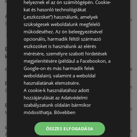
Kertekalja u. 1, 9437 Hegykő
helyeznek el az ön számítógépén. Cookie-
kat és hasonló technológiákat
Alma Gyógyszertárak
(„eszközöket”) használunk, amelyek
27,8 km
Szabadság u. 31, 9431 Fertőd
szükségesek weboldalunk megfelelő
működéséhez. Az ön beleegyezésével
opcionális, harmadik féltől származó
eszközöket is használunk az elérés
Egyéb Kozmetikumok és Drogéria üzletek a
mérésére, személyre szabott hirdetések
közelben
megjelenítésére (például a Facebookon, a
Google-on és más harmadik felek
CÍM
TÁVOLSÁG
weboldalain), valamint a weboldal
használatának elemzésére.
Benu Gyógyszertárak
0,27 km
A cookie-k használatához adott
Soproni utca 18., 9423 Ágfalva
hozzájárulását az Adatvédelmi
szabályzatunk oldalán bármikor
Benu Gyógyszertárak
2,55 km
módosíthatja.
Bővebben
Malompatak U.10, 9400 Sopron
dm
ÖSSZES ELFOGADÁSA
3,26 km
Ágfalvi út 4, 9400, 9400 Sopron