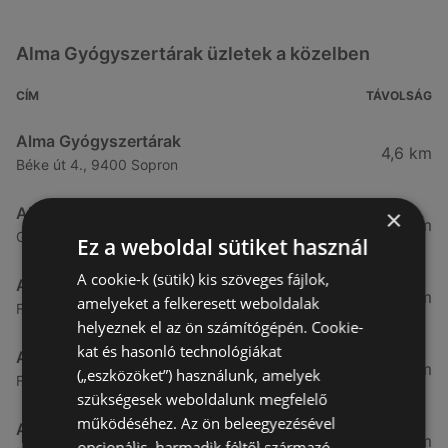
Alma Gyógyszertárak üzletek a közelben
CÍM
TÁVOLSÁG
Alma Gyógyszertárak
4,6 km
Béke út 4., 9400 Sopron
Alma Gyógyszertárak
×
6,06 km
Győri út 15., 9400 Sopron
Ez a weboldal sütiket használ
A cookie-k (sütik) kis szöveges fájlok,
Alma Gyógyszertárak
10,09 km
amelyeket a felkeresett weboldalak
Fő utca 102, 9421 Fertőrákos
helyeznek el az ön számítógépén. Cookie-
kat és hasonló technológiákat
Alma Gyógyszertárak
10,27 km
(„eszközöket”) használunk, amelyek
Fő Utca 102., 9421 Sopron
szükségesek weboldalunk megfelelő
működéséhez. Az ön beleegyezésével
Alma Gyógyszertárak
21,83 km
opcionális, harmadik féltől származó