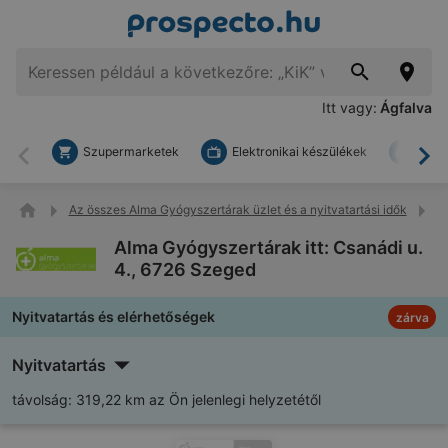
Itt vagy:
Ágfalva
Szupermarketek
Elektronikai készülékek
Bark
Vissza
To
Az összes Alma Gyógyszertárak üzlet és a nyitvatartási idők
A
Alma Gyógyszertárak itt: Csanádi u.
4., 6726 Szeged
Nyitvatartás és elérhetőségek
zárva
Nyitvatartás
távolság:
319,22 km az Ön jelenlegi helyzetétől