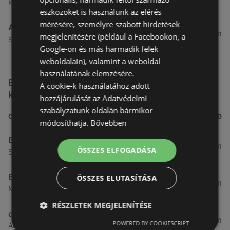
Kertekalja u. 1, 9437 Hegykő
eszközöket is használunk az elérés
mérésére, személyre szabott hirdetések
Alma Gyógyszertárak
27,8 km
megjelenítésére (például a Facebookon, a
Szabadság u. 31, 9431 Fertőd
Google-on és más harmadik felek
weboldalain), valamint a weboldal
használatának elemzésére.
Egyéb Kozmetikumok és Drogéria üzletek a
A cookie-k használatához adott
közelben
hozzájárulását az Adatvédelmi
szabályzatunk oldalán bármikor
CÍM
TÁVOLSÁG
módosíthatja.
Bővebben
Benu Gyógyszertárak
0,27 km
ÖSSZES ELFOGADÁSA
Soproni utca 18., 9423 Ágfalva
Benu Gyógyszertárak
ÖSSZES ELUTASÍTÁSA
2,55 km
Malompatak U.10, 9400 Sopron
RÉSZLETEK MEGJELENÍTÉSE
dm
3,26 km
POWERED BY COOKIESCRIPT
Ágfalvi út 4, 9400, 9400 Sopron