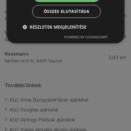
ÖSSZES ELUTASÍTÁSA
dm
3,28 km
Besenyő u. 23, 9400 Sopron
RÉSZLETEK MEGJELENÍTÉSE
Vianni
3,57 km
POWERED BY COOKIESCRIPT
Bánfalvi út 14., 9400 Sopron
Rossmann
3,83 km
Bánfalvi út 6-8., 9400 Sopron
További linkek
A(z) Alma Gyógyszertárak ajánlatai
A(z) Douglas ajánlatai
A(z) Gyöngy Patikak ajánlatai
A(z) Vianni aktuális akciós újságjai