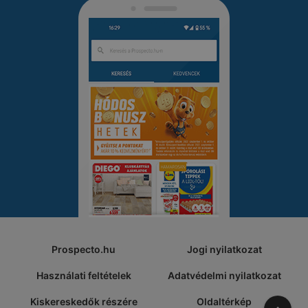
Prospecto.hu
Jogi nyilatkozat
Használati feltételek
Adatvédelmi nyilatkozat
Kiskereskedők részére
Oldaltérkép
A tete