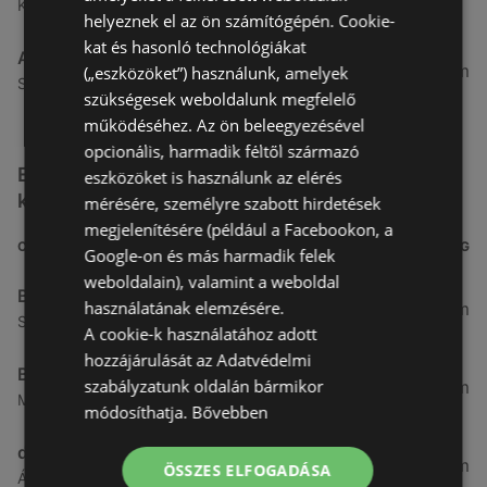
Kertekalja u. 1, 9437 Hegykő
helyeznek el az ön számítógépén. Cookie-
kat és hasonló technológiákat
Alma Gyógyszertárak
27,8 km
(„eszközöket”) használunk, amelyek
Szabadság u. 31, 9431 Fertőd
szükségesek weboldalunk megfelelő
működéséhez. Az ön beleegyezésével
opcionális, harmadik féltől származó
Egyéb Kozmetikumok és Drogéria üzletek a
eszközöket is használunk az elérés
közelben
mérésére, személyre szabott hirdetések
megjelenítésére (például a Facebookon, a
CÍM
TÁVOLSÁG
Google-on és más harmadik felek
weboldalain), valamint a weboldal
Benu Gyógyszertárak
használatának elemzésére.
0,27 km
Soproni utca 18., 9423 Ágfalva
A cookie-k használatához adott
hozzájárulását az Adatvédelmi
Benu Gyógyszertárak
szabályzatunk oldalán bármikor
2,55 km
Malompatak U.10, 9400 Sopron
módosíthatja.
Bővebben
dm
3,26 km
ÖSSZES ELFOGADÁSA
Ágfalvi út 4, 9400, 9400 Sopron