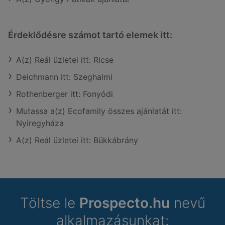
Érdeklődésre számot tartó elemek itt:
A(z) Reál üzletei itt: Ricse
Deichmann itt: Szeghalmi
Rothenberger itt: Fonyódi
Mutassa a(z) Ecofamily összes ajánlatát itt:
Nyíregyháza
A(z) Reál üzletei itt: Bükkábrány
Töltse le
Prospecto.hu
nevű
alkalmazásunkat: