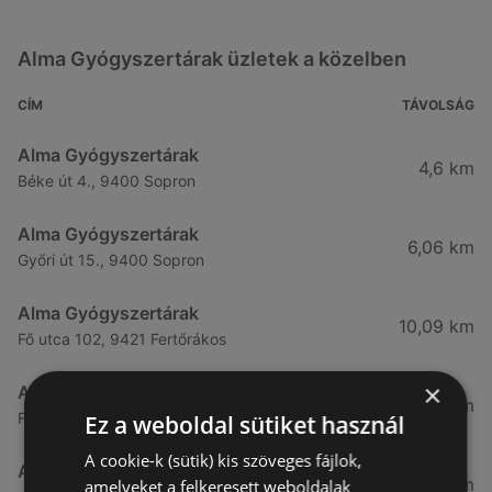
Alma Gyógyszertárak üzletek a közelben
CÍM
TÁVOLSÁG
Alma Gyógyszertárak
4,6 km
Béke út 4., 9400 Sopron
Alma Gyógyszertárak
6,06 km
Győri út 15., 9400 Sopron
Alma Gyógyszertárak
10,09 km
Fő utca 102, 9421 Fertőrákos
×
Alma Gyógyszertárak
10,27 km
Fő Utca 102., 9421 Sopron
Ez a weboldal sütiket használ
A cookie-k (sütik) kis szöveges fájlok,
Alma Gyógyszertárak
21,83 km
amelyeket a felkeresett weboldalak