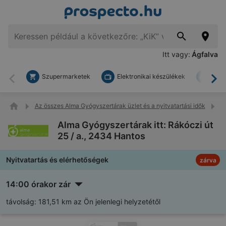
Itt vagy:
Ágfalva
Szupermarketek
Elektronikai készülékek
Bark
Vissza
To
Az összes Alma Gyógyszertárak üzlet és a nyitvatartási idők
Al
Alma Gyógyszertárak itt: Rákóczi út
25 / a., 2434 Hantos
Nyitvatartás és elérhetőségek
zárva
14:00 órakor zár
távolság:
181,51 km az Ön jelenlegi helyzetétől