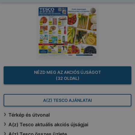
NÉZD MEG AZ AKCIÓS ÚJSÁGOT
(32 OLDAL)
A(Z) TESCO AJÁNLATAI
Térkép és útvonal
A(z) Tesco aktuális akciós újságjai
A(z) Tesco összes üzlete