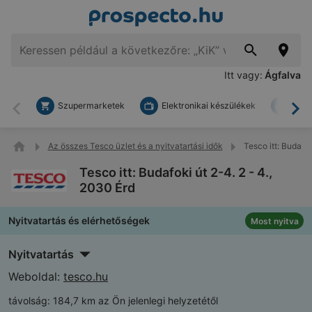
Itt vagy:
Ágfalva
Szupermarketek
Elektronikai készülékek
Bark
Vissza
To
Az összes Tesco üzlet és a nyitvatartási idők
Tesco itt: Budafok
Tesco itt: Budafoki út 2-4. 2 - 4.,
2030 Érd
Nyitvatartás és elérhetőségek
Most nyitva
Nyitvatartás
Weboldal:
tesco.hu
távolság:
184,7 km az Ön jelenlegi helyzetétől