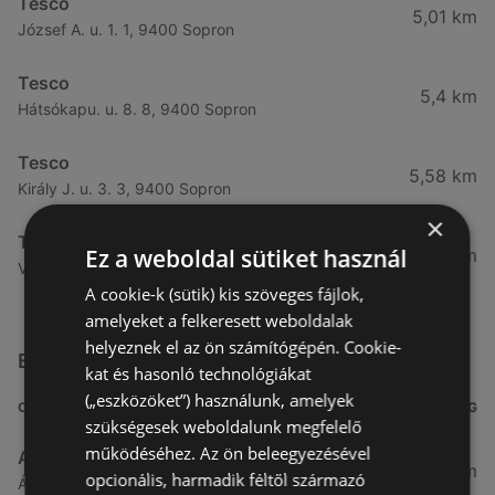
Tesco
5,01 km
József A. u. 1. 1, 9400 Sopron
Tesco
5,4 km
Hátsókapu. u. 8. 8, 9400 Sopron
Tesco
5,58 km
Király J. u. 3. 3, 9400 Sopron
×
Tesco
Ez a weboldal sütiket használ
5,84 km
Végfordulat u. 9. 9, 9400 Sopron
A cookie-k (sütik) kis szöveges fájlok,
amelyeket a felkeresett weboldalak
helyeznek el az ön számítógépén. Cookie-
Egyéb Szupermarketek üzletek a közelben
kat és hasonló technológiákat
(„eszközöket”) használunk, amelyek
CÍM
TÁVOLSÁG
szükségesek weboldalunk megfelelő
működéséhez. Az ön beleegyezésével
Aldi
3,26 km
opcionális, harmadik féltől származó
Ágfalvi út 4/A., 9400 Sopron