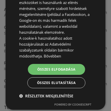
eszközöket is használunk az elérés
mérésére, személyre szabott hirdetések
ALDI
3,26 km
megjelenítésére (például a Facebookon, a
Ágfalvi út 4/a, 9400 Sopron
Google-on és más harmadik felek
weboldalain), valamint a weboldal
CBA
3,31 km
használatának elemzésére.
Somfalvi u. 14., 9400 Sopron
A cookie-k használatához adott
hozzájárulását az Adatvédelmi
Reál
3,32 km
szabályzatunk oldalán bármikor
Besenyő u. 16., 9400 Sopron
módosíthatja.
Bővebben
Reál
3,41 km
Ibolya út 15., 9400 Sopron
ÖSSZES ELFOGADÁSA
CBA
ÖSSZES ELUTASÍTÁSA
3,58 km
Bánfalvi u. 14, 9400 Sopron
RÉSZLETEK MEGJELENÍTÉSE
POWERED BY COOKIESCRIPT
További linkek