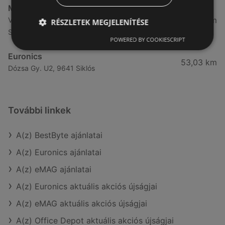
Media Markt
51,55 km
Varasd u. 1. 9700 Szombathely, 9700
RÉSZLETEK MEGJELENÍTÉSE
Szombathely
POWERED BY COOKIESCRIPT
Euronics
53,03 km
Dózsa Gy. U2, 9641 Siklós
További linkek
A(z) BestByte ajánlatai
A(z) Euronics ajánlatai
A(z) eMAG ajánlatai
A(z) Euronics aktuális akciós újságjai
A(z) eMAG aktuális akciós újságjai
A(z) Office Depot aktuális akciós újságjai