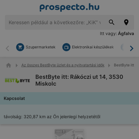
Itt vagy:
Ágfalva
Szupermarketek
Elektronikai készülékek
Bark
Vissza
To
Az összes BestByte üzlet és a nyitvatartási idők
BestByte itt: 
BestByte itt: Rákóczi ut 14, 3530
Miskolc
Kapcsolat
távolság:
320,87 km az Ön jelenlegi helyzetétől