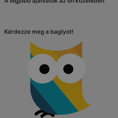
A legjobb ajánlatok az ön közelében
Kérdezze meg a baglyot!