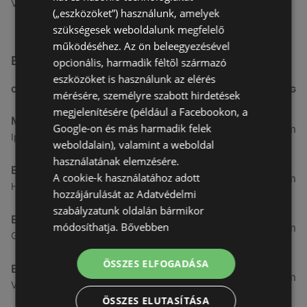
Vasvári Pál út 1/A, 9024 Győr
(„eszközöket”) használunk, amelyek
szükségesek weboldalunk megfelelő
működéséhez. Az ön beleegyezésével
Egyéb Elektronikai üzletek üzletek a közelben
opcionális, harmadik féltől származó
eszközöket is használunk az elérés
CÍM
TÁVOLSÁG
mérésére, személyre szabott hirdetések
megjelenítésére (például a Facebookon, a
Media Markt
Google-on és más harmadik felek
7,18 km
Ipar körút 30. Sopron, 9400 Sopron
weboldalain), valamint a weboldal
használatának elemzésére.
Euronics
A cookie-k használatához adott
7,25 km
Határdomb u 2. ( alphapark ), 9400 Sopron
hozzájárulását az Adatvédelmi
szabályzatunk oldalán bármikor
Euronics
módosíthatja.
Bővebben
39,61 km
Gesztenye sor 5. 5., 9330, 9330 Kapuvár
ÖSSZES ELFOGADÁSA
Euronics
51,18 km
Varasd u 10., 9700 Szombathely
ÖSSZES ELUTASÍTÁSA