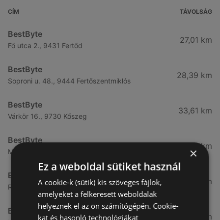
CÍM
TÁVOLSÁG
BestByte
27,01 km
Fő utca 2., 9431 Fertőd
BestByte
28,39 km
Soproni u. 48., 9444 Fertőszentmiklós
BestByte
33,61 km
Várkör 16., 9730 Kőszeg
BestByte
51,34 km
×
Malom u. 1., 9700 Szombathely
Ez a weboldal sütiket használ
BestByte
75,97 km
A cookie-k (sütik) kis szöveges fájlok,
Rákóczi u. 15 - 17., 9900 Körmend
amelyeket a felkeresett weboldalak
helyeznek el az ön számítógépén. Cookie-
BestByte
84,64 km
kat és hasonló technológiákat