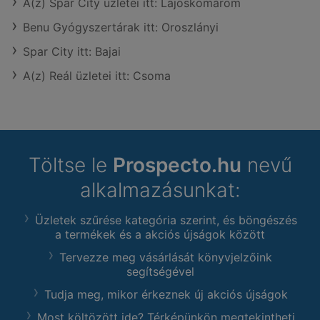
A(z) Spar City üzletei itt: Lajoskomárom
Benu Gyógyszertárak itt: Oroszlányi
Spar City itt: Bajai
A(z) Reál üzletei itt: Csoma
Töltse le
Prospecto.hu
nevű
alkalmazásunkat:
Üzletek szűrése kategória szerint, és böngészés
a termékek és a akciós újságok között
Tervezze meg vásárlását könyvjelzőink
segítségével
Tudja meg, mikor érkeznek új akciós újságok
Most költözött ide? Térképünkön megtekintheti