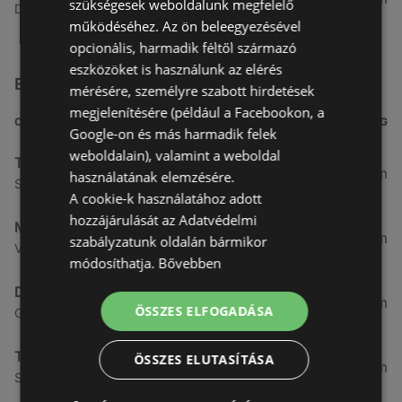
szükségesek weboldalunk megfelelő
Dorozsmai út 13-17, 6728 Szeged
működéséhez. Az ön beleegyezésével
opcionális, harmadik féltől származó
eszközöket is használunk az elérés
Egyéb Otthon üzletek a közelben
mérésére, személyre szabott hirdetések
megjelenítésére (például a Facebookon, a
CÍM
TÁVOLSÁG
Google-on és más harmadik felek
weboldalain), valamint a weboldal
Thomas Philipps Lithuania
1,17 km
használatának elemzésére.
Somfalvi, 9423 Sopron
A cookie-k használatához adott
hozzájárulását az Adatvédelmi
Mömax
5,86 km
szabályzatunk oldalán bármikor
Virag 2. 9400 Sopron, 9400 Sopron
módosíthatja.
Bővebben
DIEGO
6,83 km
ÖSSZES ELFOGADÁSA
Győri u. 46., 9400 Sopron
Thomas Philipps Lithuania
ÖSSZES ELUTASÍTÁSA
8,45 km
Soproni, 9422 Harka