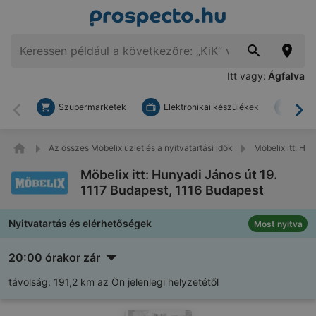
Itt vagy:
Ágfalva
Szupermarketek
Elektronikai készülékek
Bark
Vissza
To
Az összes Möbelix üzlet és a nyitvatartási idők
Möbelix itt: Hu
Möbelix itt: Hunyadi János út 19.
1117 Budapest, 1116 Budapest
Nyitvatartás és elérhetőségek
Most nyitva
20:00 órakor zár
távolság:
191,2 km az Ön jelenlegi helyzetétől