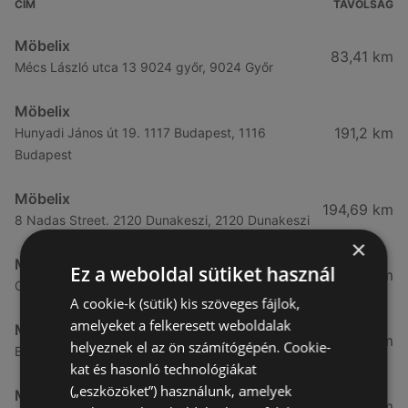
CÍM
TÁVOLSÁG
Möbelix
83,41 km
Mécs László utca 13 9024 győr, 9024 Győr
Möbelix
191,2 km
Hunyadi János út 19. 1117 Budapest, 1116
Budapest
Möbelix
194,69 km
8 Nadas Street. 2120 Dunakeszi, 2120 Dunakeszi
×
Möbelix
Ez a weboldal sütiket használ
195,7 km
Gyáli út 33. 1097 Budapest, 1097 Budapest
A cookie-k (sütik) kis szöveges fájlok,
amelyeket a felkeresett weboldalak
Möbelix
314,01 km
helyeznek el az ön számítógépén. Cookie-
Budapesti út 1, 6728 Szeged
kat és hasonló technológiákat
(„eszközöket”) használunk, amelyek
Möbelix
315,12 km