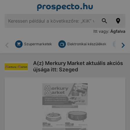
Itt vagy:
Ágfalva
Szupermarketek
Elektronikai készülékek
Bark
Vissza
To
A(z) Merkury Market aktuális akciós
újsága itt: Szeged