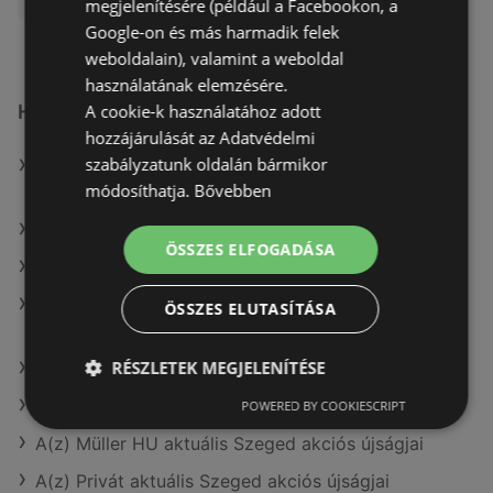
megjelenítésére (például a Facebookon, a
Google-on és más harmadik felek
weboldalain), valamint a weboldal
használatának elemzésére.
A cookie-k használatához adott
Hasonló kiskereskedők itt: Szeged
hozzájárulását az Adatvédelmi
szabályzatunk oldalán bármikor
Mutassa a(z) Penny-Market Kft. összes ajánlatát itt:
módosíthatja.
Bővebben
Szeged
Mutassa a(z) Müller HU összes ajánlatát itt: Szeged
ÖSSZES ELFOGADÁSA
Mutassa a(z) Ecofamily összes ajánlatát itt: Szeged
Mutassa a(z) Coop Tisza összes ajánlatát itt:
ÖSSZES ELUTASÍTÁSA
Szeged
RÉSZLETEK MEGJELENÍTÉSE
Mutassa a(z) CBA összes ajánlatát itt: Szeged
A(z) Reál aktuális Szeged akciós újságjai
POWERED BY COOKIESCRIPT
A(z) Müller HU aktuális Szeged akciós újságjai
A(z) Privát aktuális Szeged akciós újságjai