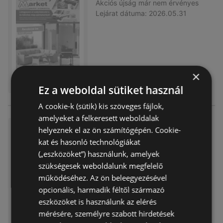
Akciós újság
már nem érvényes
Lejárat dátuma:
2026.05.31
×
Ez a weboldal sütiket használ
A cookie-k (sütik) kis szöveges fájlok,
amelyeket a felkeresett weboldalak
Pdf hu 04 2026
helyeznek el az ön számítógépén. Cookie-
kat és hasonló technológiákat
Akciós újság
már nem érvényes
Lejárat dátuma:
2026.04.30
(„eszközöket”) használunk, amelyek
szükségesek weboldalunk megfelelő
működéséhez. Az ön beleegyezésével
opcionális, harmadik féltől származó
eszközöket is használunk az elérés
mérésére, személyre szabott hirdetések