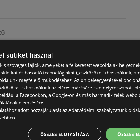
26
érvényes
6.30
l sütiket használ
) kis szöveges fájlok, amelyeket a felkeresett weboldalak helyeznek
okie-kat és hasonló technológiákat („eszközöket”) használunk, a
ldalunk megfelelő működéséhez. Az ön beleegyezésével opcioná
szközöket is használunk az elérés mérésére, személyre szabott hi
(például a Facebookon, a Google-on és más harmadik felek webold
álatának elemzésére.
álatához adott hozzájárulását az Adatvédelmi szabályzatunk olda
vebben
026
ÖSSZES ELUTASÍTÁSA
ÖSSZES 