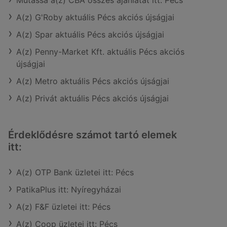
Mutassa a(z) CBA összes ajánlatát itt: Pécs
A(z) G'Roby aktuális Pécs akciós újságjai
A(z) Spar aktuális Pécs akciós újságjai
A(z) Penny-Market Kft. aktuális Pécs akciós
újságjai
A(z) Metro aktuális Pécs akciós újságjai
A(z) Privát aktuális Pécs akciós újságjai
Érdeklődésre számot tartó elemek
itt:
A(z) OTP Bank üzletei itt: Pécs
PatikaPlus itt: Nyíregyházai
A(z) F&F üzletei itt: Pécs
A(z) Coop üzletei itt: Pécs