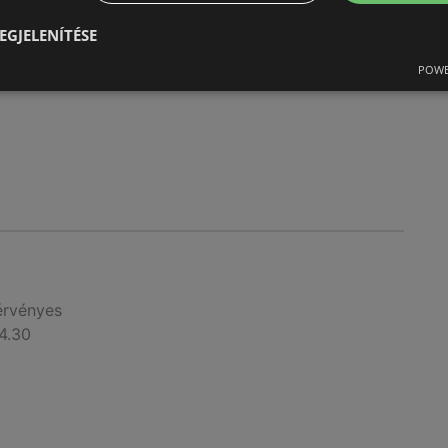
érvényes
5.31
EGJELENÍTÉSE
POWE
érvényes
4.30