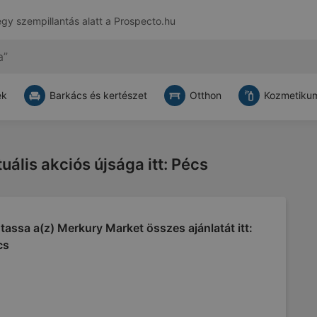
egy szempillantás alatt a
Prospecto.hu
ek
Barkács és kertészet
Otthon
Kozmetikum
ális akciós újsága itt: Pécs
assa a(z) Merkury Market összes ajánlatát itt:
cs