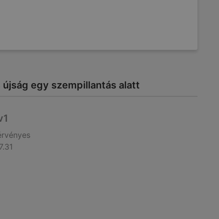
újság egy szempillantás alatt
v1
érvényes
7.31