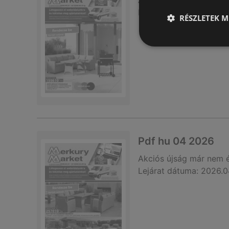
Akciós újság
már nem 
Lejárat dátuma:
2026.0
RÉSZLETEK M
Pdf hu 04 2026
Akciós újság
már nem 
Lejárat dátuma:
2026.0