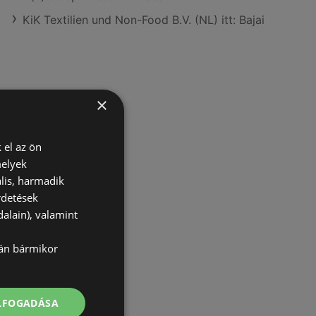
KiK Textilien und Non-Food B.V. (NL) itt: Bajai
×
 el az ön
melyek
lis, harmadik
rdetések
alain), valamint
lán bármikor
ELFOGADÁSA