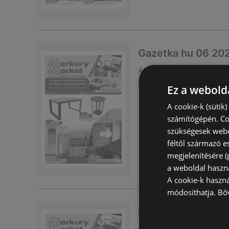
Gazetka hu 06 20
Akciós újság
már nem 
Lejárat dátuma:
2026.0
Ez a webolda
A cookie-k (sütik
számítógépén. Co
szükségesek webo
féltől származó e
megjelenítésére 
a weboldal haszn
A cookie-k haszn
módosíthatja.
Bő
Gazetka hu maj 2