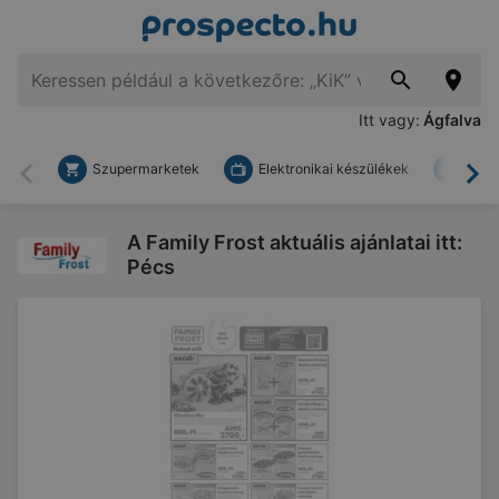
Itt vagy:
Ágfalva
Szupermarketek
Elektronikai készülékek
Bark
Vissza
To
A Family Frost aktuális ajánlatai itt:
Pécs