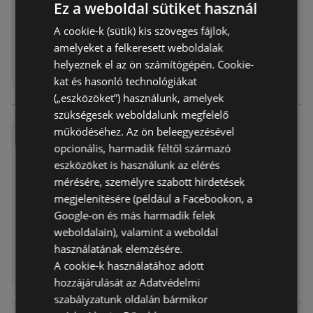
Ez a weboldal sütiket használ
A cookie-k (sütik) kis szöveges fájlok,
amelyeket a felkeresett weboldalak
helyeznek el az ön számítógépén. Cookie-
kat és hasonló technológiákat
(„eszközöket”) használunk, amelyek
szükségesek weboldalunk megfelelő
működéséhez. Az ön beleegyezésével
Family Frost újság érvényessé
opcionális, harmadik féltől származó
ge 2026.01.31-ig
eszközöket is használunk az elérés
Akciós újság
már nem érvényes
mérésére, személyre szabott hirdetések
Lejárat dátuma:
2026.01.31
megjelenítésére (például a Facebookon, a
Google-on és más harmadik felek
weboldalain), valamint a weboldal
használatának elemzésére.
A cookie-k használatához adott
hozzájárulását az Adatvédelmi
szabályzatunk oldalán bármikor