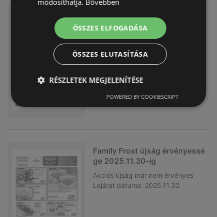
módosíthatja.
Bővebben
Family Frost újság érvényessé
ge 2025.12.21-ig
ÖSSZES ELFOGADÁSA
Akciós újság
már nem érvényes
Lejárat dátuma:
2025.12.21
ÖSSZES ELUTASÍTÁSA
RÉSZLETEK MEGJELENÍTÉSE
POWERED BY COOKIESCRIPT
Family Frost újság érvényessé
ge 2025.11.30-ig
Akciós újság
már nem érvényes
Lejárat dátuma:
2025.11.30