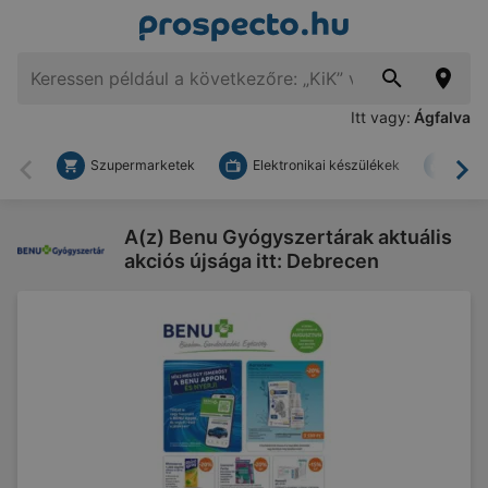
Itt vagy:
Ágfalva
Szupermarketek
Elektronikai készülékek
Bark
Vissza
To
A(z) Benu Gyógyszertárak aktuális
akciós újsága itt: Debrecen