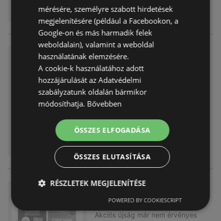
mérésére, személyre szabott hirdetések
megjelenítésére (például a Facebookon, a
Google-on és más harmadik felek
weboldalain), valamint a weboldal
Benu Gyógyszertárak újság ér
használatának elemzésére.
vényessége 2025.11.30-ig
A cookie-k használatához adott
hozzájárulását az Adatvédelmi
Akciós újság
már nem érvényes
Lejárat dátuma:
2025.11.30
szabályzatunk oldalán bármikor
Távolság:
0,42 km
módosíthatja.
Bővebben
ÖSSZES ELFOGADÁSA
ÖSSZES ELUTASÍTÁSA
RÉSZLETEK MEGJELENÍTÉSE
Benu Gyógyszertárak újság ér
vényessége 2025.10.31-ig
POWERED BY COOKIESCRIPT
Akciós újság
már nem érvényes