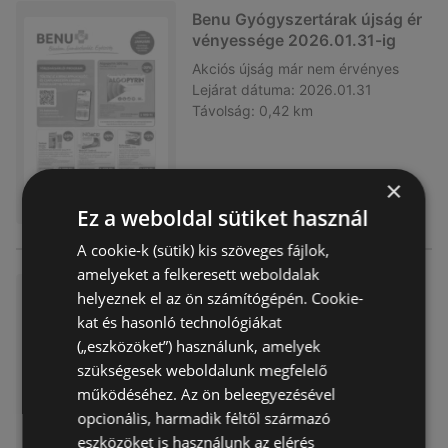
Benu Gyógyszertárak újság ér
vényessége 2026.01.31-ig
Akciós újság
már nem érvényes
Lejárat dátuma:
2026.01.31
Távolság:
0,42 km
×
Ez a weboldal sütiket használ
A cookie-k (sütik) kis szöveges fájlok,
amelyeket a felkeresett weboldalak
Benu Gyógyszertárak újság ér
helyeznek el az ön számítógépén. Cookie-
vényessége 2025.12.31-ig
kat és hasonló technológiákat
Akciós újság
már nem érvényes
(„eszközöket”) használunk, amelyek
Lejárat dátuma:
2025.12.31
szükségesek weboldalunk megfelelő
Távolság:
0,42 km
működéséhez. Az ön beleegyezésével
opcionális, harmadik féltől származó
eszközöket is használunk az elérés