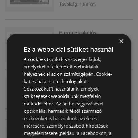
Távolság:
1,88 km
Euronics akciós
×
Akciós újság
már nem érvényes
Ez a weboldal sütiket használ
Lejárat dátuma:
2026.04.22
Távolság:
1,88 km
A cookie-k (sütik) kis szöveges fájlok,
amelyeket a felkeresett weboldalak
helyeznek el az ön számítógépén. Cookie-
kat és hasonló technológiákat
Euronics akciós
(„eszközöket”) használunk, amelyek
Akciós újság
már nem érvényes
szükségesek weboldalunk megfelelő
Lejárat dátuma:
2026.04.22
működéséhez. Az ön beleegyezésével
Távolság:
1,88 km
opcionális, harmadik féltől származó
eszközöket is használunk az elérés
mérésére, személyre szabott hirdetések
Euronics akciós
megjelenítésére (például a Facebookon, a