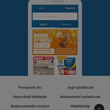
Prospecto.hu
Jogi nyilatkozat
Használati feltételek
Adatvédelmi nyilatkozat
Kiskereskedők részére
Oldaltérkép
A tete