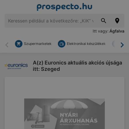
Itt vagy:
Ágfalva
Szupermarketek
Elektronikai készülékek
Bark
Vissza
To
A(z) Euronics aktuális akciós újsága
itt: Szeged