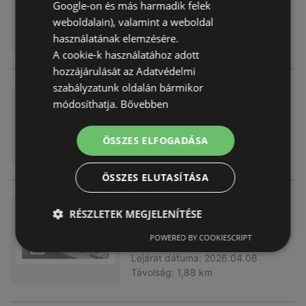
Google-on és más harmadik felek
Akciós újság
már nem érvényes
weboldalain), valamint a weboldal
Lejárat dátuma:
2026.04.09
Távolság:
1,88 km
használatának elemzésére.
A cookie-k használatához adott
hozzájárulását az Adatvédelmi
szabályzatunk oldalán bármikor
Euronics akciós
módosíthatja.
Bővebben
Akciós újság
már nem érvényes
Lejárat dátuma:
2026.04.08
ÖSSZES ELFOGADÁSA
Távolság:
1,88 km
ÖSSZES ELUTASÍTÁSA
Exkluzív ajánlatok ügyfeleinkn
RÉSZLETEK MEGJELENÍTÉSE
ek
POWERED BY COOKIESCRIPT
Akciós újság
már nem érvényes
Lejárat dátuma:
2026.04.08
Távolság:
1,88 km