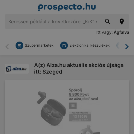
Itt vagy:
Ágfalva
Szupermarketek
Elektronikai készülékek
Bark
Vissza
To
A(z) Alza.hu aktuális akciós újsága
itt: Szeged