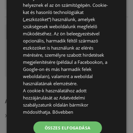
helyeznek el az ön számítógépén. Cookie-
kat és hasonló technológiákat
(„eszközöket”) használunk, amelyek
szükségesek weboldalunk megfelelő
Alza ajánlatunk érvényes 202
működéséhez. Az ön beleegyezésével
6.03.23
opcionális, harmadik féltől származó
Akciós újság
már nem érvényes
eszközöket is használunk az elérés
Lejárat dátuma:
2026.03.23
mérésére, személyre szabott hirdetések
megjelenítésére (például a Facebookon, a
Google-on és más harmadik felek
weboldalain), valamint a weboldal
használatának elemzésére.
A cookie-k használatához adott
hozzájárulását az Adatvédelmi
A(z) Alza.hu üzletei itt: Szeged
szabályzatunk oldalán bármikor
módosíthatja.
Bővebben
MUTASSA A(Z) ALZA.HU ÖSSZES ÜZLETÉT
ÖSSZES ELFOGADÁSA