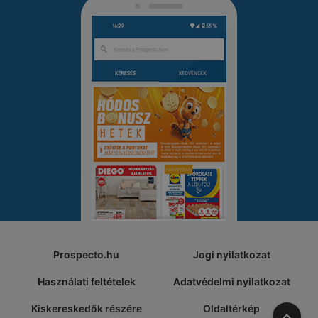
Prospecto.hu
Jogi nyilatkozat
Használati feltételek
Adatvédelmi nyilatkozat
Kiskereskedők részére
Oldaltérkép
A tete