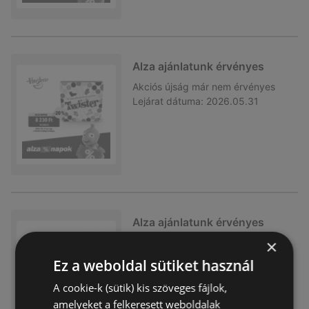
Alza ajánlatunk érvényes
Akciós újság
már nem érvényes
Lejárat dátuma:
2026.05.31
Alza ajánlatunk érvényes
×
Akciós újság
már nem érvényes
Lejárat dátuma:
2026.04.27
Ez a weboldal sütiket használ
A cookie-k (sütik) kis szöveges fájlok,
amelyeket a felkeresett weboldalak