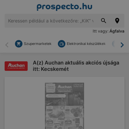
Itt vagy:
Ágfalva
Szupermarketek
Elektronikai készülékek
Bark
Vissza
To
A(z) Auchan aktuális akciós újsága
itt: Kecskemét