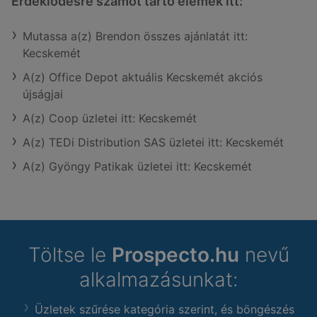
Érdeklődésre számot tartó elemek itt:
Mutassa a(z) Brendon összes ajánlatát itt:
Kecskemét
A(z) Office Depot aktuális Kecskemét akciós
újságjai
A(z) Coop üzletei itt: Kecskemét
A(z) TEDi Distribution SAS üzletei itt: Kecskemét
A(z) Gyöngy Patikak üzletei itt: Kecskemét
Töltse le
Prospecto.hu
nevű
alkalmazásunkat:
Üzletek szűrése kategória szerint, és böngészés