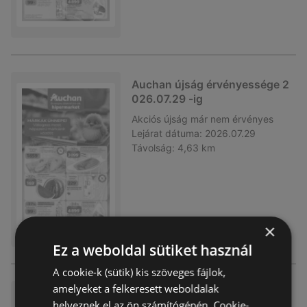
Auchan újság érvényessége 2
026.07.29 -ig
Akciós újság
már nem érvényes
Lejárat dátuma:
2026.07.29
Távolság:
4,63 km
×
Ez a weboldal sütiket használ
A cookie-k (sütik) kis szöveges fájlok,
amelyeket a felkeresett weboldalak
Auchan újság érvényessége 2
helyeznek el az ön számítógépén. Cookie-