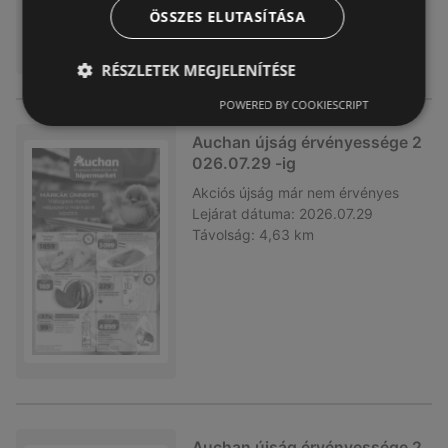
ÖSSZES ELUTASÍTÁSA
RÉSZLETEK MEGJELENÍTÉSE
POWERED BY COOKIESCRIPT
Auchan újság érvényessége 2
026.07.29 -ig
Akciós újság
már nem érvényes
Lejárat dátuma:
2026.07.29
Távolság:
4,63 km
Auchan újság érvényessége 2