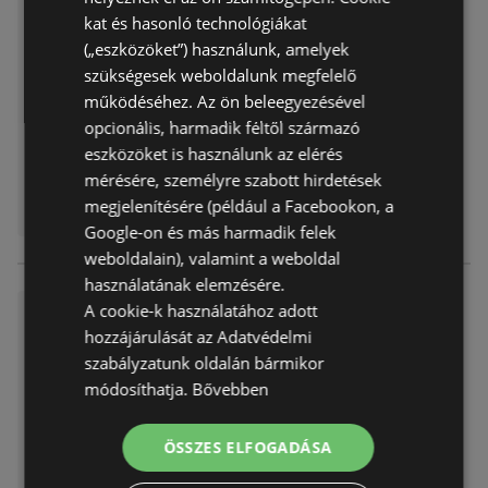
026.07.29 -ig
kat és hasonló technológiákat
Akciós újság
már nem érvényes
(„eszközöket”) használunk, amelyek
Lejárat dátuma:
2026.07.29
szükségesek weboldalunk megfelelő
Távolság:
4,63 km
működéséhez. Az ön beleegyezésével
opcionális, harmadik féltől származó
eszközöket is használunk az elérés
mérésére, személyre szabott hirdetések
megjelenítésére (például a Facebookon, a
Google-on és más harmadik felek
weboldalain), valamint a weboldal
használatának elemzésére.
A cookie-k használatához adott
Auchan újság érvényessége 2
026.07.29 -ig
hozzájárulását az Adatvédelmi
szabályzatunk oldalán bármikor
Akciós újság
már nem érvényes
módosíthatja.
Bővebben
Lejárat dátuma:
2026.07.29
Távolság:
4,63 km
ÖSSZES ELFOGADÁSA