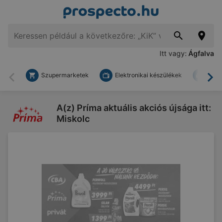
Itt vagy:
Ágfalva
Szupermarketek
Elektronikai készülékek
Bark
Vissza
To
A(z) Príma aktuális akciós újsága itt:
Miskolc