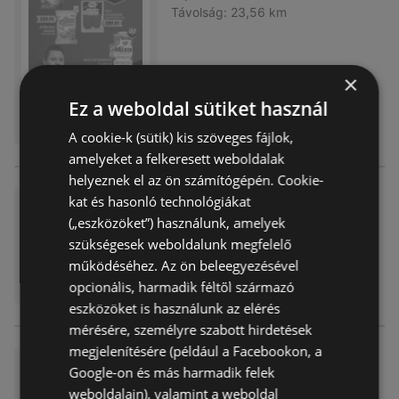
Távolság:
23,56 km
×
Ez a weboldal sütiket használ
A cookie-k (sütik) kis szöveges fájlok,
amelyeket a felkeresett weboldalak
helyeznek el az ön számítógépén. Cookie-
kat és hasonló technológiákat
Príma újság érvényessége 20
(„eszközöket”) használunk, amelyek
26.03.31-ig
szükségesek weboldalunk megfelelő
Akciós újság
már nem érvényes
működéséhez. Az ön beleegyezésével
Lejárat dátuma:
2026.03.31
opcionális, harmadik féltől származó
Távolság:
23,56 km
eszközöket is használunk az elérés
mérésére, személyre szabott hirdetések
megjelenítésére (például a Facebookon, a
Príma újság érvényessége 20
Google-on és más harmadik felek
26.01.31-ig
weboldalain), valamint a weboldal