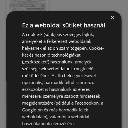
×
Ez a weboldal sütiket használ
A cookie-k (sütik) kis szöveges fájlok,
amelyeket a felkeresett weboldalak
Coop újság érvényessége 20
helyeznek el az ön számítógépén. Cookie-
25.12.21-igg
kat és hasonló technológiákat
Akciós újság
már nem érvényes
(„eszközöket”) használunk, amelyek
Lejárat dátuma:
2025.12.21
szükségesek weboldalunk megfelelő
Távolság:
2,66 km
működéséhez. Az ön beleegyezésével
opcionális, harmadik féltől származó
eszközöket is használunk az elérés
mérésére, személyre szabott hirdetések
megjelenítésére (például a Facebookon, a
Google-on és más harmadik felek
weboldalain), valamint a weboldal
használatának elemzésére.
Coop újság érvényessége 20