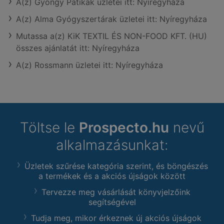
A(z) Gyöngy Patikak üzletei itt: Nyíregyháza
A(z) Alma Gyógyszertárak üzletei itt: Nyíregyháza
Mutassa a(z) KiK TEXTIL ÉS NON-FOOD KFT. (HU)
összes ajánlatát itt: Nyíregyháza
A(z) Rossmann üzletei itt: Nyíregyháza
Töltse le
Prospecto.hu
nevű
alkalmazásunkat:
Üzletek szűrése kategória szerint, és böngészés
a termékek és a akciós újságok között
Tervezze meg vásárlását könyvjelzőink
segítségével
Tudja meg, mikor érkeznek új akciós újságok