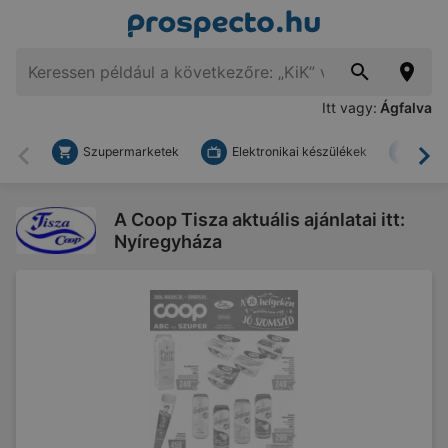
Itt vagy:
Ágfalva
Szupermarketek
Elektronikai készülékek
Bark
Vissza
To
A Coop Tisza aktuális ajánlatai itt:
Nyíregyháza