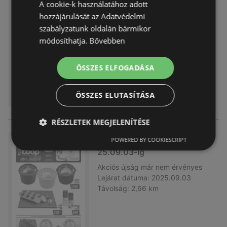
A cookie-k használatához adott
25.09.03-ig
hozzájárulását az Adatvédelmi
Akciós újság
már nem érvényes
szabályzatunk oldalán bármikor
Lejárat dátuma:
2025.09.03
módosíthatja.
Bővebben
Távolság:
2,66 km
ÖSSZES ELFOGADÁSA
ÖSSZES ELUTASÍTÁSA
RÉSZLETEK MEGJELENÍTÉSE
POWERED BY COOKIESCRIPT
Coop újság érvényessége 20
25.09.03-ig
Akciós újság
már nem érvényes
Lejárat dátuma:
2025.09.03
Távolság:
2,66 km