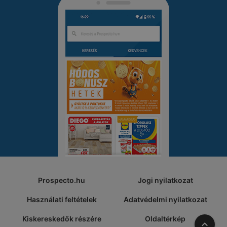
Prospecto.hu
Jogi nyilatkozat
Használati feltételek
Adatvédelmi nyilatkozat
Kiskereskedők részére
Oldaltérkép
A tete