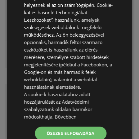
Dacia Bigster Árlista letöltése
helyeznek el az ön számítógépén. Cookie-
kat és hasonló technológiákat
Akciós újság
már nem érvényes
Lejárat dátuma:
2026.04.16
(„eszközöket”) használunk, amelyek
Távolság:
7,21 km
szükségesek weboldalunk megfelelő
működéséhez. Az ön beleegyezésével
opcionális, harmadik féltől származó
eszközöket is használunk az elérés
mérésére, személyre szabott hirdetések
megjelenítésére (például a Facebookon, a
Google-on és más harmadik felek
weboldalain), valamint a weboldal
használatának elemzésére.
Dacia Spring Árlista letöltése
A cookie-k használatához adott
Akciós újság
már nem érvényes
hozzájárulását az Adatvédelmi
Lejárat dátuma:
2026.04.10
szabályzatunk oldalán bármikor
Távolság:
7,21 km
módosíthatja.
Bővebben
ÖSSZES ELFOGADÁSA