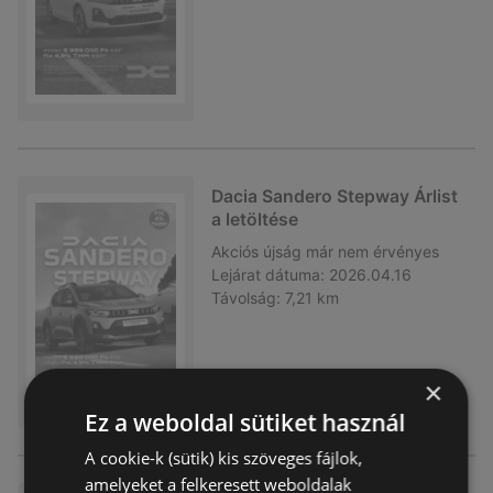
Dacia Sandero Stepway Árlist
a letöltése
Akciós újság
már nem érvényes
Lejárat dátuma:
2026.04.16
Távolság:
7,21 km
×
Ez a weboldal sütiket használ
A cookie-k (sütik) kis szöveges fájlok,
amelyeket a felkeresett weboldalak