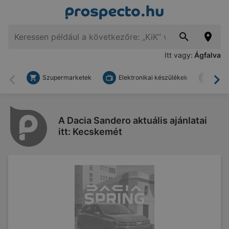
Itt vagy:
Ágfalva
Szupermarketek
Elektronikai készülékek
Bark
Vissza
To
A Dacia Sandero aktuális ajánlatai
itt: Kecskemét